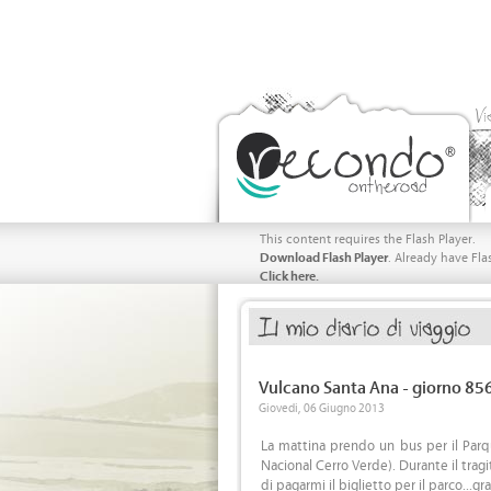
Vi
This content requires the Flash Player.
Download Flash Player
. Already have Fla
Click here.
Vulcano Santa Ana - giorno 85
Giovedi, 06 Giugno 2013
La mattina prendo un bus per il Parq
Nacional Cerro Verde). Durante il tragi
di pagarmi il biglietto per il parco...gr