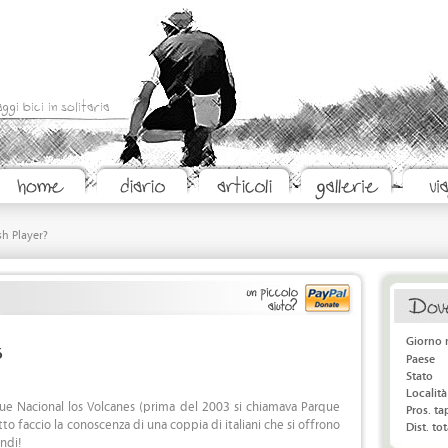
aggi bici in solitaria
sh Player?
Giorno 
6
Paese
Stato
Località
ue Nacional los Volcanes (prima del 2003 si chiamava Parque
Pros. t
tto faccio la conoscenza di una coppia di italiani che si offrono
Dist. tot
andi!