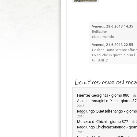
Venerdi, 28.6.2013 14:35
Bellissine....
ciao armando
Venerdi, 21.6.2013 22:55
I vulcani sono sempre affasc
Lo sai che in questi giorni l
turisti!!! :D
Fuentes Georginas - giorno 880
da 
Alcune immagini di Xela - giorno 8
2013
Raggiungo Quetzaltenango - giorn
2013
Mercato di Chichi - giorno 877
da 
Raggiungo Chichicastenango - gior
2013