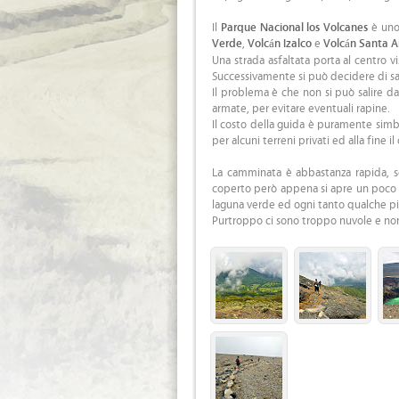
Il
Parque Nacional los Volcanes
è uno 
Verde
,
Volcán Izalco
e
Volcán Santa 
Una strada asfaltata porta al centro vi
Successivamente si può decidere di sal
Il problema è che non si può salire d
armate, per evitare eventuali rapine.
Il costo della guida è puramente simbo
per alcuni terreni privati ed alla fine il
La camminata è abbastanza rapida, sol
coperto però appena si apre un poco s
laguna verde ed ogni tanto qualche pi
Purtroppo ci sono troppo nuvole e non r