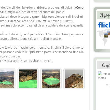
dei gioielli del Salvador e abbraccia tre grandi vulcani (
Cerro
Ana
) e migliaia di acri di terra nel cuore del paese.
sitatori dove bisogna pagare il biglietto d'entrata di 3 dollari.
ire sul vulcano Santa Ana (2365mt) o l'Izalco (1910mt).
a soli ma solo accompagnati da una guida e da alcune guardie
lico (1 dollaro), però per salire sul Santa Ana bisogna passare
 costo dell'escursione sale a 11 dollari in totale.
o 2 ore per raggiungere il cratere. In cima il cielo è molto
i possono vedere le ripidissime pareti che scendono fino alla
ccola fumarola.
iesco a vedere l'altro vulcano, l'Izalco.
°