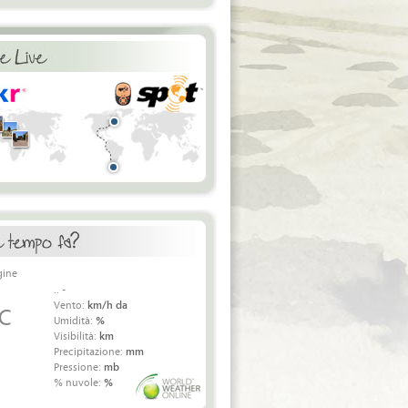
.. -
Vento:
km/h da
 C
Umidità:
%
Visibilità:
km
Precipitazione:
mm
Pressione:
mb
% nuvole:
%