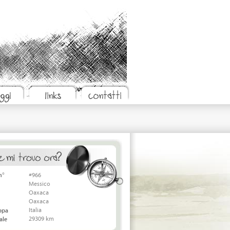
n°
#966
Messico
Oaxaca
Oaxaca
Italia
appa
29309 km
ale