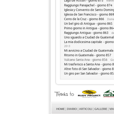
Lago de Atitlán - giorno 875
Marted
Raggiungo Panajachel - giorno 874
Iglesia y Convento de Santo Doming
Iglesia de San Francisco - giorno 86
Cerro de la Cruz - giorno 866
Domen
Un bel giro di Antigua - giorno 865
Primo giorno in Antigua - giorno 86
Raggiungo Antigua - giorno 863
da
Uno sguardo a Ciudad de Guatemala
La mia dodicesima capitale - giorn
2013
Mi avvicino a Ciudad de Guatemala 
Ritorno in Guatemala - giorno 857
Vulcano Santa Ana - giorno 856
Gio
Mi trasferisco a Santa Ana - giorno 
Altre foto di San Salvador - giorno 
Un giro per San Salvador - giorno 8
HOME
|
DIARIO
|
ARTICOLI
|
GALLERIE
|
VI