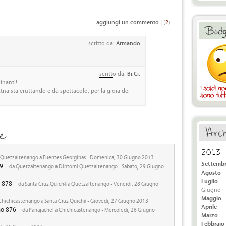
aggiungi un commento
|
(
2
)
scritto da:
Armando
scritto da:
Bi.Ci.
inanti!
'Etna sta eruttando e dà spettacolo, per la gioia dei
2013
Quetzaltenango a Fuentes Georginas - Domenica, 30 Giugno 2013
Settemb
79
da Quetzaltenango a Dintorni Quetzaltenango - Sabato, 29 Giugno
Agosto
Luglio
o 878
da Santa Cruz Quiché a Quetzaltenango - Venerdi, 28 Giugno
Giugno
Maggio
Chichicastenango a Santa Cruz Quiché - Giovedi, 27 Giugno 2013
Aprile
no 876
da Panajachel a Chichicastenango - Mercoledi, 26 Giugno
Marzo
Febbraio