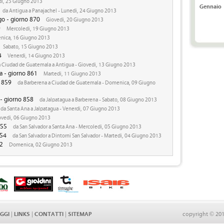
i, 25 Giugno 2013
Gennaio
da Antigua a Panajachel - Lunedi, 24 Giugno 2013
o - giorno 870
Giovedi, 20 Giugno 2013
9
Mercoledi, 19 Giugno 2013
ica, 16 Giugno 2013
Sabato, 15 Giugno 2013
4
Venerdi, 14 Giugno 2013
 Ciudad de Guatemala a Antigua - Giovedi, 13 Giugno 2013
 - giorno 861
Martedi, 11 Giugno 2013
o 859
da Barberena a Ciudad de Guatemala - Domenica, 09 Giugno
- giorno 858
da Jalpatagua a Barberena - Sabato, 08 Giugno 2013
da Santa Ana a Jalpatagua - Venerdi, 07 Giugno 2013
vedi, 06 Giugno 2013
855
da San Salvador a Santa Ana - Mercoledi, 05 Giugno 2013
854
da San Salvador a Dintorni San Salvador - Martedi, 04 Giugno 2013
52
Domenica, 02 Giugno 2013
AGGI
|
LINKS
|
CONTATTI
|
SITEMAP
copyright © 20