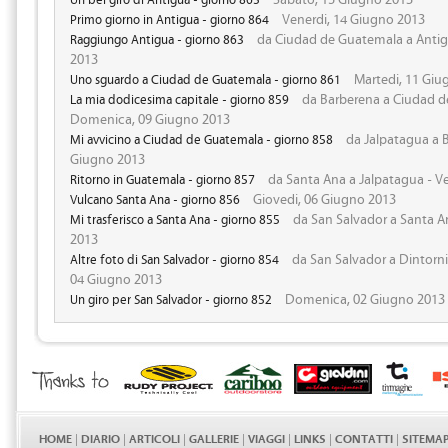
Venerdi, 14 Giugno 2013
Primo giorno in Antigua - giorno 864
da Ciudad de Guatemala a Antig
Raggiungo Antigua - giorno 863
2013
Martedi, 11 Giu
Uno sguardo a Ciudad de Guatemala - giorno 861
da Barberena a Ciudad d
La mia dodicesima capitale - giorno 859
Domenica, 09 Giugno 2013
da Jalpatagua a B
Mi avvicino a Ciudad de Guatemala - giorno 858
Giugno 2013
da Santa Ana a Jalpatagua - V
Ritorno in Guatemala - giorno 857
Giovedi, 06 Giugno 2013
Vulcano Santa Ana - giorno 856
da San Salvador a Santa A
Mi trasferisco a Santa Ana - giorno 855
2013
da San Salvador a Dintorni
Altre foto di San Salvador - giorno 854
04 Giugno 2013
Domenica, 02 Giugno 2013
Un giro per San Salvador - giorno 852
HOME
|
DIARIO
|
ARTICOLI
|
GALLERIE
|
VIAGGI
|
LINKS
|
CONTATTI
|
SITEMA