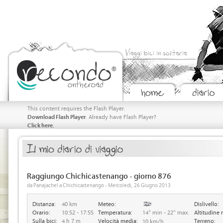
Viaggi bici in solitaria
This content requires the Flash Player.
Download Flash Player
. Already have Flash Player?
Click here.
Raggiungo Chichicastenango - giorno 876
da Panajachel a Chichicastenango - Mercoledi, 26 Giugno 2013
Distanza:
40 km
Meteo:
Dislivello:
Orario:
10:52 - 17:55
Temperatura:
14° min - 22° max.
Altitudine 
Sulla bici:
4 h 7 m
Velocità media:
Terreno:
10 km/h