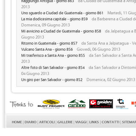
da Ciudad de Guatemala a Antig
Raggiungo Antigua - giorno 863
2013
Martedi, 11 Giu
Uno sguardo a Ciudad de Guatemala - giorno 861
da Barberena a Ciudad d
La mia dodicesima capitale - giorno 859
Domenica, 09 Giugno 2013
da Jalpatagua a B
Mi avvicino a Ciudad de Guatemala - giorno 858
Giugno 2013
da Santa Ana a Jalpatagua - V
Ritorno in Guatemala - giorno 857
Giovedi, 06 Giugno 2013
Vulcano Santa Ana - giorno 856
da San Salvador a Santa A
Mi trasferisco a Santa Ana - giorno 855
2013
da San Salvador a Dintorni
Altre foto di San Salvador - giorno 854
04 Giugno 2013
Domenica, 02 Giugno 2013
Un giro per San Salvador - giorno 852
HOME
|
DIARIO
|
ARTICOLI
|
GALLERIE
|
VIAGGI
|
LINKS
|
CONTATTI
|
SITEMA