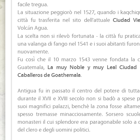
facile tregua.
La situazione peggiorò nel 1527, quando i kaqchique
città fu trasferita nel sito dell'attuale
Ciudad Vie
Volcán Agua.
La scelta non si rilevò fortunata - la città fu prat
una valanga di fango nel 1541 e i suoi abitanti furono
nuovamente.
Fu così che il 10 marzo 1543 venne fondata la ca
Guatemala,
La muy Noble y muy Leal Ciudad 
Caballeros de Goathemala
.
Antigua fu in passato il centro del potere di tutta
durante il XVII e XVIII secolo non si badò a spese p
suoi magnifici palazzi, benchè la zona fosse altamen
spesso tremasse minacciosamente. Sorsero scuole
monasteri il cui splendore era paragonabile solo a q
del clero e degli uomini politici.