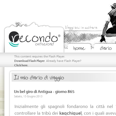
Viaggi bici in solitaria
This content requires the Flash Player.
Download Flash Player
. Already have Flash Player?
Click here.
Un bel giro di Antigua - giorno 865
Sabato, 15 Giugno 2013
Inizialmente gli spagnoli fondarono la città ne
controllare la tribù dei
kaqchiquel
, con i quali ave