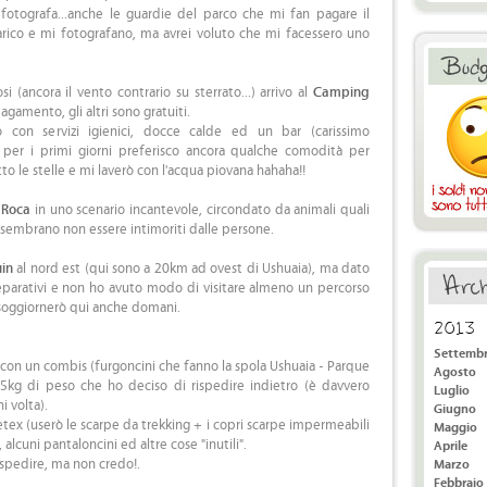
 fotografa...anche le guardie del parco che mi fan pagare il
carico e mi fotografano, ma avrei voluto che mi facessero uno
i (ancora il vento contrario su sterrato...) arrivo al
Camping
 pagamento, gli altri sono gratuiti.
 con servizi igienici, docce calde ed un bar (carissimo
 per i primi giorni preferisco ancora qualche comodità per
o le stelle e mi laverò con l'acqua piovana hahaha!!
 Roca
in uno scenario incantevole, circondato da animali quali
he sembrano non essere intimoriti dalle persone.
uin
al nord est (qui sono a 20km ad ovest di Ushuaia), ma dato
eparativi e non ho avuto modo di visitare almeno un percorso
 soggiornerò qui anche domani.
2013
Settemb
con un combis (furgoncini che fanno la spola Ushuaia - Parque
Agosto
 5kg di peso che ho deciso di rispedire indietro (è davvero
Luglio
i volta).
Giugno
retex (userò le scarpe da trekking + i copri scarpe impermeabili
Maggio
alcuni pantaloncini ed altre cose "inutili".
Aprile
ispedire, ma non credo!.
Marzo
Febbraio