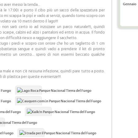
Gennaio
po aver messo la tenda...
 le 17:00) e porto il cibo più un sacco della spazzatura per
o mi scappa la pipì e vado ai servizi, quando torno scopro con
volato via 10 metri dentro il lago!!!
o non sarò certo io ad inzozzare un parco naturale!!), quindi
 scarpe, calzini ed alzo i pantaloni ed entro in acqua. Il fondo
n difficoltà riesco a raggiungere il sacchetto.
ciugo i piedi e scopro con orrore che ho un taglietto di 1 cm
abbastanza sangue e quindi vado a prendere il kit di pronto
mi metto un cerotto... spero di non essermi beccato qualche
i fa male e non c'è nessuna infezione, quindi pare tutto a posto.
li di plastica per queste evenienze!!!