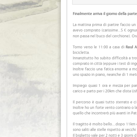
Finalmente arriva il giorno della parte
La mattina prima di partire faccio un 
avevo comprato (carissime...5 € ognu
non passa nel buco del cerchione). Ora 
Torno verso le 11:00 a casa di
Raul A
bicicletta.
Innanzitutto ho subito difficoltà a tr
comprato in città (eppure i test di ing
Inoltre faccio una fatica enorme a mon
uno spazio in piano, neanche di 1 metro
Impiego quasi 1 ora e mezza per part
carico e parto per i 20km che dista Us
Il percorso è quasi tutto sterrato e 
Inoltre ho un forte vento contrario o 
quello che incontrerò più avanti in P
Il tragitto è molto bello....dopo 11km c
sono saliti alle stelle rispetto ai vecch
Il biglietto vale per 2 notti e 3 giorni