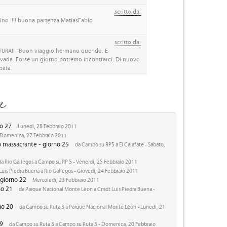
scritto da:
cino !!!! buona partenza MatiasFabio
scritto da:
URA!! “Buon viaggio hermano querido. E
da. Forse un giorno potremo incontrarci. Di nuovo
pata
no 27
Lunedi, 28 Febbraio 2011
Domenica, 27 Febbraio 2011
o massacrante - giorno 25
da Campo su RP5 a El Calafate - Sabato,
a Rio Gallegos a Campo su RP 5 - Venerdi, 25 Febbraio 2011
uis Piedra Buena a Rio Gallegos - Giovedi, 24 Febbraio 2011
 giorno 22
Mercoledi, 23 Febbraio 2011
no 21
da Parque Nacional Monte Lèon a Cmdt Luis Piedra Buena -
no 20
da Campo su Ruta 3 a Parque Nacional Monte Lèon - Lunedi, 21
19
da Campo su Ruta 3 a Campo su Ruta 3 - Domenica, 20 Febbraio