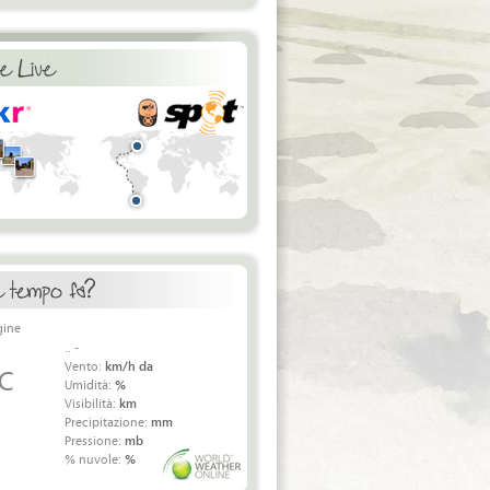
.. -
Vento:
km/h da
 C
Umidità:
%
Visibilità:
km
Precipitazione:
mm
Pressione:
mb
% nuvole:
%