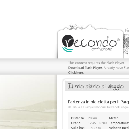
Vi
This content requires the Flash Player.
Download Flash Player
. Already have Fla
Click here.
Partenza in bicicletta per il Pa
da Ushuaia a Parque Nacional Tierra del Fuego
Distanza:
20 km
Meteo:
Orario:
12:45 - 16:00
Temperatura:
Sulla bici:
1 h 27 m
Velocità med