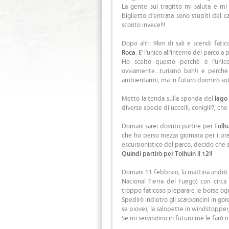
La gente sul tragitto mi saluta e mi
biglietto d'entrata sono stupiti del 
sconto invece!!!
Dopo altri 9km di sali e scendi faticos
Roca
. E' l'unico all'interno del parco a
Ho scelto questo perchè è l'unico
ovviamente...turismo bah!) e perchè
ambientarmi, ma in futuro dormirò sott
Metto la tenda sulla sponda del
lago
diverse specie di uccelli, conigli!?, c
Domani sarei dovuto partire per
Tolh
che ho perso mezza giornata per i pr
escursionistico del parco, decido che
Quindi partirò per Tolhuin il 12!!
Domani 11 febbraio, la mattina andrò 
Nacional Tierra del Fuego) con circa
troppo faticoso preparare le borse ogn
Spedirò indietro gli scarponcini in go
se piove), la salopette in windstopper, 
Se mi serviranno in futuro me le farò r