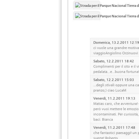
Domenica, 13.2.2011 12:1
ci vuole una grandre motiva
viaggioAngiolino Orzinuovi
Sabato, 12.2.2011 18:42
Complimenti per il sito e il v
pedalata...e...buona fortuna!
Sabato, 12.2.2011 15:03
...degli stivali oppure una c
pranzo;) ciao LucaM
Venerdi, 11.2.2011 19:13
Matias caro, che avventura! 
però vuoi mettere le emozio
incontaminati. Per curiosità,
baci. Bianca
Venerdi, 11.2.2011 17:48
che fantastici paesaggi! un p
suerte! Roberto