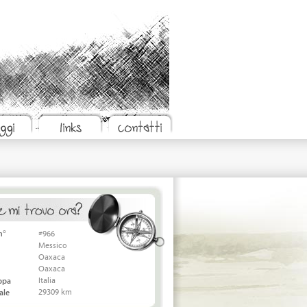
n°
#966
Messico
Oaxaca
Oaxaca
Italia
appa
29309 km
ale