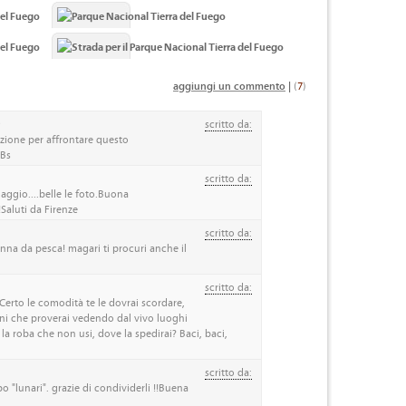
aggiungi un commento
|
(
7
)
9
scritto da:
zione per affrontare questo
 Bs
scritto da:
iaggio....belle le foto.Buona
Saluti da Firenze
scritto da:
anna da pesca! magari ti procuri anche il
scritto da:
Certo le comodità te le dovrai scordare,
ni che proverai vedendo dal vivo luoghi
 la roba che non usi, dove la spedirai? Baci, baci,
scritto da:
o "lunari". grazie di condividerli !!Buena