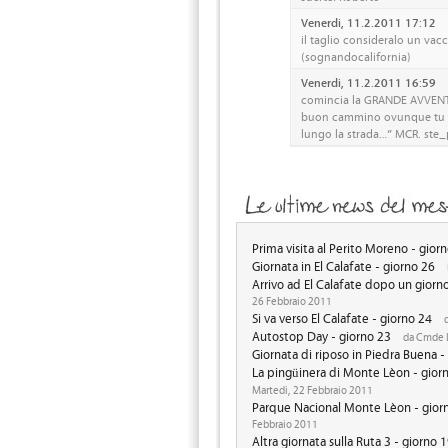
Venerdi, 11.2.2011 17:12
il taglio consideralo un vac
(sognandocalifornia)
Venerdi, 11.2.2011 16:59
comincia la GRANDE AVVENT
buon cammino ovunque tu va
lungo la strada…” MCR. ste_
Prima visita al Perito Moreno - gior
Giornata in El Calafate - giorno 26
Arrivo ad El Calafate dopo un giorn
26 Febbraio 2011
Si va verso El Calafate - giorno 24
d
Autostop Day - giorno 23
da Cmde L
Giornata di riposo in Piedra Buena -
La pingüinera di Monte Lèon - gior
Martedi, 22 Febbraio 2011
Parque Nacional Monte Lèon - gior
Febbraio 2011
Altra giornata sulla Ruta 3 - giorno 