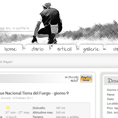
aggi bici in solitaria
sh Player?
Giorno 
rque Nacional Tierra del Fuego - giorno 9
Paese
 - Giovedi, 10 Febbraio 2011
Stato
Località
Dislivello:
187 mt
Pros. t
21° min - 27° max.
Altitudine max:
345 mt
Dist. tot
ia:
Terreno:
sterrato + asfalto
12 km/h