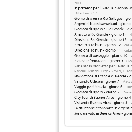
2011
In partenza per il Parque Nacional 
19 Febbraio 2011
Giorno di pausa a Rio Gallegos - gio
Argentini buoni samaritani - giorno
Giornata di riposo a Rio Grande - gi
Arrivato a Rio Grande - giorno 14
d
Direzione Rio Grande - giorno 13
d
Arrivato a Tolhuin - giorno 12
da Ca
Direzione Tolhuin - giorno 11
da La
Giornata di passaggio - giorno 10
V
Alcune informazioni - giorno 9
Giov
Partenza in bicicletta per il Parque 
Nacional Tierra del Fuego - Giovedi, 10 Fe
Navigazione sul canale di Beagle - g
Visitando Ushuaia - giorno 7
Marted
Viaggio per Ushuaia - giorno 6
Lune
Giornata di riposo - giorno 5
Domeni
City Tour di Buenos Aires - giorno 4
Visitando Buenos Aires - giorno 3
V
La situazione economica in Argentin
Sono arrivato in Buenos Aires - gior