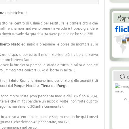
nza in bicicletta!
salto nel centro di Ushuaia per restituire le camere d'aria che
na!!!) e che non andavano bene (la valvola è troppo grande e
dovrò trovarle da qualch'altra parte perchè ne ho solo 2!!!!
lberto Nieto
ed inizio a preparare le borse da montare sulla
ovare lo spazio per tutto il mio materiale più il cibo che avevo
ombro li avevo fatti).
tare la bicicletta perchè la strada è tutta in salita e non c'è
 (immaginate caricare 60kg di borse in salita...).
ire!! Saluto Raul che rimane impressionato dalla quantità di
huaia dal
Parque Nacional Tierra del Fuego
.
ci sono molte salite (con pendenza media del 3% fino al 9%).
°
laterale che mi fa sbandare un sacco di volte (non forte quanto
atagonia, ma almeno 30kmh sicuramente).
irca arrivo all'entrata del parco e scopro che anche qui i prezzi
i (prima ti chiedevano 4€ per entrare, ora 12!!).
 di permanenza nel parco.