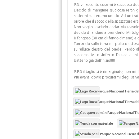
P.S. vi racconto cosa mi è successo do
Decido di mangiare qualcosa (eran già
sedermi sul terreno umido. Ad un tratt
orrore che il sacco della spazzatura era 
Non voglio lasciarlo andar via (cavol
decido di andare a prenderlo. Mi tolgo
è fangoso (30 cm di fango almeno) e co
Tornando sulla terra mi pulisco ed as
sull'alluce destro del piede. Perdo 
soccorso. Mi disinfetto l'alluce e 
batterio già dall'inizio!!!!!
P.P.S il taglio si è rimarginato, non m
Più avanti dovrò procurarmi degli stiva