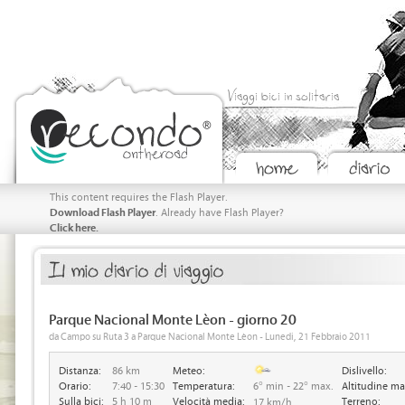
Viaggi bici in solitaria
This content requires the Flash Player.
Download Flash Player
. Already have Flash Player?
Click here.
Parque Nacional Monte Lèon - giorno 20
da Campo su Ruta 3 a Parque Nacional Monte Lèon - Lunedi, 21 Febbraio 2011
Distanza:
86 km
Meteo:
Dislivello:
Orario:
7:40 - 15:30
Temperatura:
6° min - 22° max.
Altitudine ma
Sulla bici:
5 h 10 m
Velocità media:
Terreno:
17 km/h