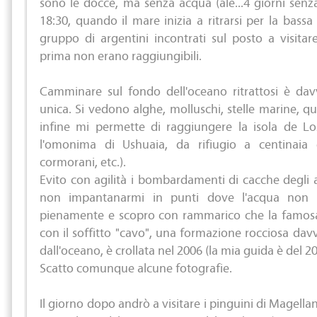
sono le docce, ma senza acqua (alè...4 giorni senza
18:30, quando il mare inizia a ritrarsi per la bas
gruppo di argentini incontrati sul posto a visitar
prima non erano raggiungibili.
Camminare sul fondo dell'oceano ritrattosi è da
unica. Si vedono alghe, molluschi, stelle marine, q
infine mi permette di raggiungere la isola de L
l'omonima di Ushuaia, da rifiugio a centinaia d
cormorani, etc.).
Evito con agilità i bombardamenti di cacche degli am
non impantanarmi in punti dove l'acqua non s
pienamente e scopro con rammarico che la famosa
con il soffitto "cavo", una formazione rocciosa davv
dall'oceano, è crollata nel 2006 (la mia guida è del 20
Scatto comunque alcune fotografie.
Il giorno dopo andrò a visitare i pinguini di Magella