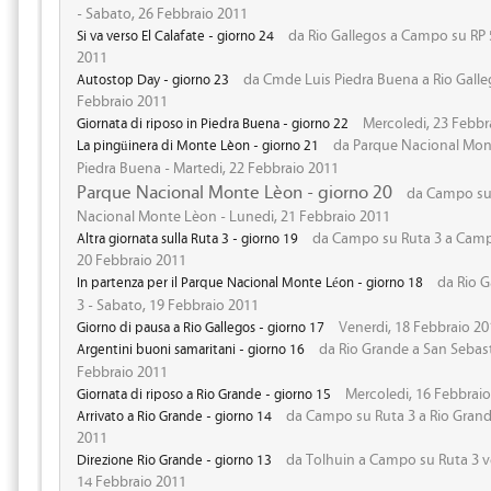
- Sabato, 26 Febbraio 2011
da Rio Gallegos a Campo su RP 5
Si va verso El Calafate - giorno 24
2011
da Cmde Luis Piedra Buena a Rio Galleg
Autostop Day - giorno 23
Febbraio 2011
Mercoledi, 23 Febbr
Giornata di riposo in Piedra Buena - giorno 22
da Parque Nacional Mon
La pingüinera di Monte Lèon - giorno 21
Piedra Buena - Martedi, 22 Febbraio 2011
Parque Nacional Monte Lèon - giorno 20
da Campo su 
Nacional Monte Lèon - Lunedi, 21 Febbraio 2011
da Campo su Ruta 3 a Camp
Altra giornata sulla Ruta 3 - giorno 19
20 Febbraio 2011
da Rio G
In partenza per il Parque Nacional Monte Léon - giorno 18
3 - Sabato, 19 Febbraio 2011
Venerdi, 18 Febbraio 20
Giorno di pausa a Rio Gallegos - giorno 17
da Rio Grande a San Sebast
Argentini buoni samaritani - giorno 16
Febbraio 2011
Mercoledi, 16 Febbrai
Giornata di riposo a Rio Grande - giorno 15
da Campo su Ruta 3 a Rio Grande
Arrivato a Rio Grande - giorno 14
2011
da Tolhuin a Campo su Ruta 3 ve
Direzione Rio Grande - giorno 13
14 Febbraio 2011