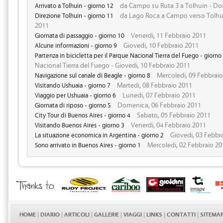
da Campo su Ruta 3 a Tolhuin - Do
Arrivato a Tolhuin - giorno 12
da Lago Roca a Campo verso Tolhui
Direzione Tolhuin - giorno 11
2011
Venerdi, 11 Febbraio 2011
Giornata di passaggio - giorno 10
Giovedi, 10 Febbraio 2011
Alcune informazioni - giorno 9
Partenza in bicicletta per il Parque Nacional Tierra del Fuego - giorno
Nacional Tierra del Fuego - Giovedi, 10 Febbraio 2011
Mercoledi, 09 Febbrai
Navigazione sul canale di Beagle - giorno 8
Martedi, 08 Febbraio 2011
Visitando Ushuaia - giorno 7
Lunedi, 07 Febbraio 2011
Viaggio per Ushuaia - giorno 6
Domenica, 06 Febbraio 2011
Giornata di riposo - giorno 5
Sabato, 05 Febbraio 2011
City Tour di Buenos Aires - giorno 4
Venerdi, 04 Febbraio 2011
Visitando Buenos Aires - giorno 3
Giovedi, 03 Febbr
La situazione economica in Argentina - giorno 2
Mercoledi, 02 Febbraio 20
Sono arrivato in Buenos Aires - giorno 1
HOME
|
DIARIO
|
ARTICOLI
|
GALLERIE
|
VIAGGI
|
LINKS
|
CONTATTI
|
SITEMA