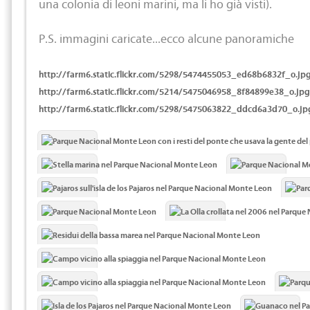
una colonia di leoni marini, ma li ho già visti).
P.S. immagini caricate...ecco alcune panoramiche
http://farm6.static.flickr.com/5298/5474455053_ed68b6832f_o.jp
http://farm6.static.flickr.com/5214/5475046958_8f84899e38_o.jpg
http://farm6.static.flickr.com/5298/5475063822_ddcd6a3d70_o.jp