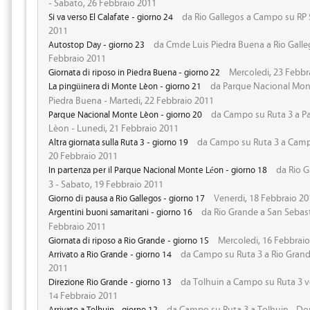
- Sabato, 26 Febbraio 2011
da Rio Gallegos a Campo su RP 5
Si va verso El Calafate - giorno 24
2011
da Cmde Luis Piedra Buena a Rio Galleg
Autostop Day - giorno 23
Febbraio 2011
Mercoledi, 23 Febbr
Giornata di riposo in Piedra Buena - giorno 22
da Parque Nacional Mon
La pingüinera di Monte Lèon - giorno 21
Piedra Buena - Martedi, 22 Febbraio 2011
da Campo su Ruta 3 a P
Parque Nacional Monte Lèon - giorno 20
Lèon - Lunedi, 21 Febbraio 2011
da Campo su Ruta 3 a Camp
Altra giornata sulla Ruta 3 - giorno 19
20 Febbraio 2011
da Rio G
In partenza per il Parque Nacional Monte Léon - giorno 18
3 - Sabato, 19 Febbraio 2011
Venerdi, 18 Febbraio 20
Giorno di pausa a Rio Gallegos - giorno 17
da Rio Grande a San Sebast
Argentini buoni samaritani - giorno 16
Febbraio 2011
Mercoledi, 16 Febbrai
Giornata di riposo a Rio Grande - giorno 15
da Campo su Ruta 3 a Rio Grande
Arrivato a Rio Grande - giorno 14
2011
da Tolhuin a Campo su Ruta 3 ve
Direzione Rio Grande - giorno 13
14 Febbraio 2011
da Campo su Ruta 3 a Tolhuin - Do
Arrivato a Tolhuin - giorno 12