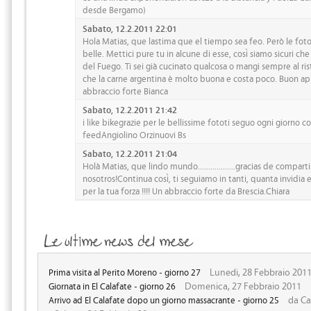
desde Bergamo)
Sabato, 12.2.2011 22:01
Hola Matias, que lastima que el tiempo sea feo. Però le fo
belle. Mettici pure tu in alcune di esse, così siamo sicuri che s
del Fuego. Ti sei già cucinato qualcosa o mangi sempre al ris
che la carne argentina è molto buona e costa poco. Buon ap
abbraccio forte Bianca
Sabato, 12.2.2011 21:42
i like bikegrazie per le bellissime fototi seguo ogni giorno co
feedAngiolino Orzinuovi Bs
Sabato, 12.2.2011 21:04
Holà Matias, que lindo mundo..................gracias de compart
nosotros!Continua così, ti seguiamo in tanti, quanta invidia
per la tua forza !!!! Un abbraccio forte da Brescia.Chiara
Lunedi, 28 Febbraio 201
Prima visita al Perito Moreno - giorno 27
Domenica, 27 Febbraio 2011
Giornata in El Calafate - giorno 26
da Ca
Arrivo ad El Calafate dopo un giorno massacrante - giorno 25