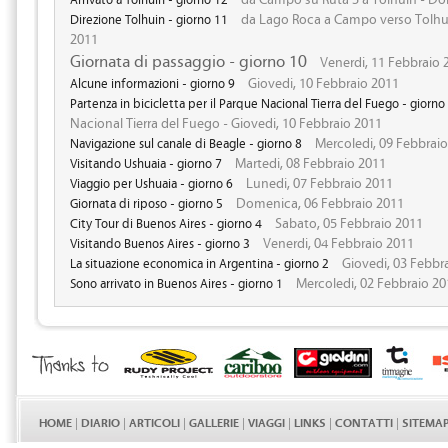
da Lago Roca a Campo verso Tolhui
Direzione Tolhuin - giorno 11
2011
Giornata di passaggio - giorno 10
Venerdi, 11 Febbraio 
Giovedi, 10 Febbraio 2011
Alcune informazioni - giorno 9
Partenza in bicicletta per il Parque Nacional Tierra del Fuego - giorno
Nacional Tierra del Fuego - Giovedi, 10 Febbraio 2011
Mercoledi, 09 Febbrai
Navigazione sul canale di Beagle - giorno 8
Martedi, 08 Febbraio 2011
Visitando Ushuaia - giorno 7
Lunedi, 07 Febbraio 2011
Viaggio per Ushuaia - giorno 6
Domenica, 06 Febbraio 2011
Giornata di riposo - giorno 5
Sabato, 05 Febbraio 2011
City Tour di Buenos Aires - giorno 4
Venerdi, 04 Febbraio 2011
Visitando Buenos Aires - giorno 3
Giovedi, 03 Febbr
La situazione economica in Argentina - giorno 2
Mercoledi, 02 Febbraio 20
Sono arrivato in Buenos Aires - giorno 1
HOME
|
DIARIO
|
ARTICOLI
|
GALLERIE
|
VIAGGI
|
LINKS
|
CONTATTI
|
SITEMA