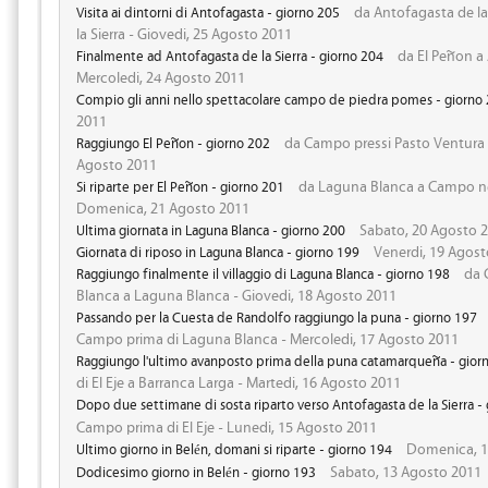
da Antofagasta de la
Visita ai dintorni di Antofagasta - giorno 205
la Sierra - Giovedi, 25 Agosto 2011
da El Peñon a 
Finalmente ad Antofagasta de la Sierra - giorno 204
Mercoledi, 24 Agosto 2011
Compio gli anni nello spettacolare campo de piedra pomes - giorno
2011
da Campo pressi Pasto Ventura a
Raggiungo El Peñon - giorno 202
Agosto 2011
da Laguna Blanca a Campo nei
Si riparte per El Peñon - giorno 201
Domenica, 21 Agosto 2011
Sabato, 20 Agosto 
Ultima giornata in Laguna Blanca - giorno 200
Venerdi, 19 Agost
Giornata di riposo in Laguna Blanca - giorno 199
da 
Raggiungo finalmente il villaggio di Laguna Blanca - giorno 198
Blanca a Laguna Blanca - Giovedi, 18 Agosto 2011
Passando per la Cuesta de Randolfo raggiungo la puna - giorno 197
Campo prima di Laguna Blanca - Mercoledi, 17 Agosto 2011
Raggiungo l'ultimo avanposto prima della puna catamarqueña - gior
di El Eje a Barranca Larga - Martedi, 16 Agosto 2011
Dopo due settimane di sosta riparto verso Antofagasta de la Sierra -
Campo prima di El Eje - Lunedi, 15 Agosto 2011
Domenica, 1
Ultimo giorno in Belén, domani si riparte - giorno 194
Sabato, 13 Agosto 2011
Dodicesimo giorno in Belén - giorno 193