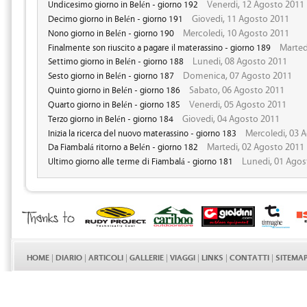
Venerdi, 12 Agosto 2011
Undicesimo giorno in Belén - giorno 192
Giovedi, 11 Agosto 2011
Decimo giorno in Belén - giorno 191
Mercoledi, 10 Agosto 2011
Nono giorno in Belén - giorno 190
Marted
Finalmente son riuscito a pagare il materassino - giorno 189
Lunedi, 08 Agosto 2011
Settimo giorno in Belén - giorno 188
Domenica, 07 Agosto 2011
Sesto giorno in Belén - giorno 187
Sabato, 06 Agosto 2011
Quinto giorno in Belén - giorno 186
Venerdi, 05 Agosto 2011
Quarto giorno in Belén - giorno 185
Giovedi, 04 Agosto 2011
Terzo giorno in Belén - giorno 184
Mercoledi, 03 
Inizia la ricerca del nuovo materassino - giorno 183
Martedi, 02 Agosto 2011
Da Fiambalá ritorno a Belén - giorno 182
Lunedi, 01 Agos
Ultimo giorno alle terme di Fiambalá - giorno 181
HOME
|
DIARIO
|
ARTICOLI
|
GALLERIE
|
VIAGGI
|
LINKS
|
CONTATTI
|
SITEMA