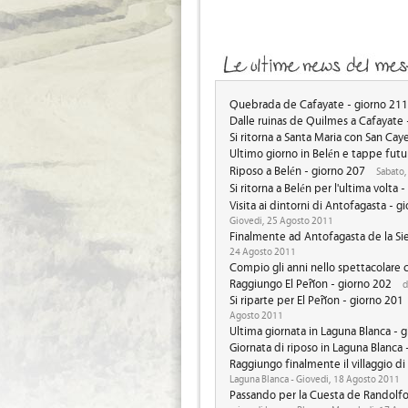
Quebrada de Cafayate - giorno 211
Dalle ruinas de Quilmes a Cafayate 
Si ritorna a Santa Maria con San Cay
Ultimo giorno in Belén e tappe futu
Riposo a Belén - giorno 207
Sabato,
Si ritorna a Belén per l'ultima volta 
Visita ai dintorni di Antofagasta - g
Giovedi, 25 Agosto 2011
Finalmente ad Antofagasta de la Sie
24 Agosto 2011
Compio gli anni nello spettacolare
Raggiungo El Peñon - giorno 202
d
Si riparte per El Peñon - giorno 201
Agosto 2011
Ultima giornata in Laguna Blanca - 
Giornata di riposo in Laguna Blanca 
Raggiungo finalmente il villaggio di
Laguna Blanca - Giovedi, 18 Agosto 2011
Passando per la Cuesta de Randolfo