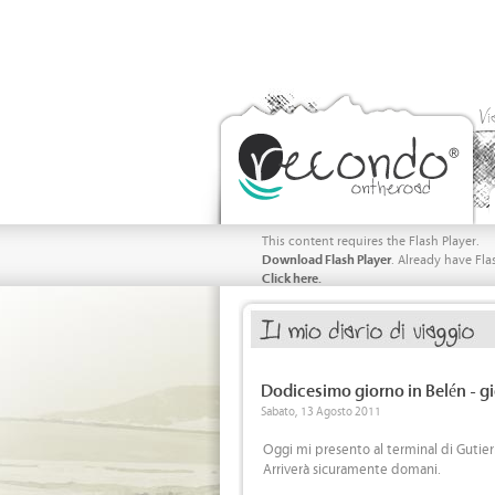
Vi
This content requires the Flash Player.
Download Flash Player
. Already have Fla
Click here.
Dodicesimo giorno in Belén - g
Sabato, 13 Agosto 2011
Oggi mi presento al terminal di Gutierr
Arriverà sicuramente domani.