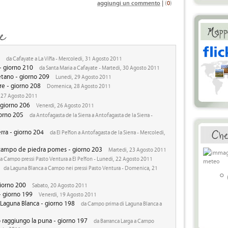
aggiungi un commento
|
(
0
)
da Cafayate a La Viña - Mercoledi, 31 Agosto 2011
- giorno 210
da Santa Maria a Cafayate - Martedi, 30 Agosto 2011
etano - giorno 209
Lunedi, 29 Agosto 2011
re - giorno 208
Domenica, 28 Agosto 2011
 27 Agosto 2011
- giorno 206
Venerdi, 26 Agosto 2011
iorno 205
da Antofagasta de la Sierra a Antofagasta de la Sierra -
rra - giorno 204
da El Peñon a Antofagasta de la Sierra - Mercoledi,
 campo de piedra pomes - giorno 203
Martedi, 23 Agosto 2011
a Campo pressi Pasto Ventura a El Peñon - Lunedi, 22 Agosto 2011
da Laguna Blanca a Campo nei pressi Pasto Ventura - Domenica, 21
°
giorno 200
Sabato, 20 Agosto 2011
- giorno 199
Venerdi, 19 Agosto 2011
 Laguna Blanca - giorno 198
da Campo prima di Laguna Blanca a
 raggiungo la puna - giorno 197
da Barranca Larga a Campo