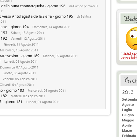
osto 2011
a della puna catamarqueña - giorno 196
da Campo prima di El
011
 verso Antofagasta de la Sierra - giorno 195
da Belén a
 2011
parte - giorno 194
Domenica, 14 Agosto 2011
o 193
Sabato, 13 Agosto 2011
o 192
Venerdi, 12 Agosto 2011
1
Giovedi, 11 Agosto 2011
Mercoledi, 10 Agosto 2011
materassino - giorno 189
Martedi, 09 Agosto 2011
8
Lunedi, 08 Agosto 2011
Domenica, 07 Agosto 2011
Sabato, 06 Agosto 2011
Venerdi, 05 Agosto 2011
Giovedi, 04 Agosto 2011
no - giorno 183
Mercoledi, 03 Agosto 2011
2013
o 182
Martedi, 02 Agosto 2011
Settemb
á - giorno 181
Lunedi, 01 Agosto 2011
Agosto
Luglio
Giugno
Maggio
Aprile
Marzo
Febbraio