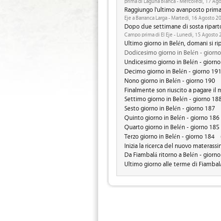
prima di Laguna Blanca - Mercoledi, 17 Ag
Raggiungo l'ultimo avanposto prim
Eje a Barranca Larga - Martedi, 16 Agosto 2
Dopo due settimane di sosta riparto
Campo prima di El Eje - Lunedi, 15 Agosto
Ultimo giorno in Belén, domani si ri
Dodicesimo giorno in Belén - giorn
Undicesimo giorno in Belén - giorn
Decimo giorno in Belén - giorno 19
Nono giorno in Belén - giorno 190
Finalmente son riuscito a pagare il 
Settimo giorno in Belén - giorno 18
Sesto giorno in Belén - giorno 187
Quinto giorno in Belén - giorno 186
Quarto giorno in Belén - giorno 185
Terzo giorno in Belén - giorno 184
Inizia la ricerca del nuovo materassi
Da Fiambalá ritorno a Belén - giorn
Ultimo giorno alle terme di Fiambal