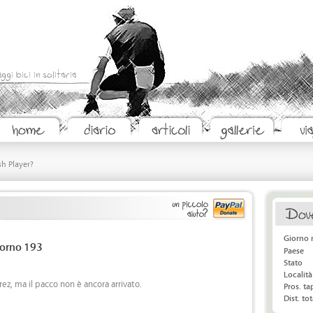
aggi bici in solitaria
sh Player?
Giorno 
iorno 193
Paese
Stato
Località
ez, ma il pacco non è ancora arrivato.
Pros. t
Dist. tot