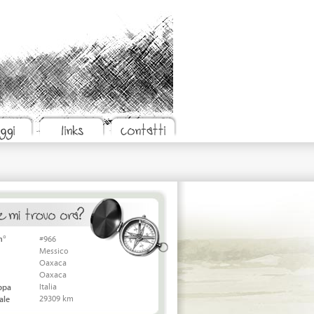
n°
#966
Messico
Oaxaca
Oaxaca
Italia
appa
29309 km
ale