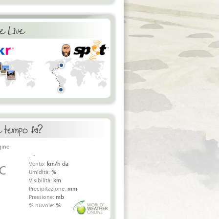
.. -
Vento:
km/h da
 C
Umidità:
%
Visibilità:
km
Precipitazione:
mm
Pressione:
mb
% nuvole:
%