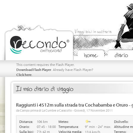
Viaggi bici in solitaria
This content requires the Flash Player.
Download Flash Player
. Already have Flash Player?
Click here.
Raggiunti i 4512m sulla strada tra Cochabamba e Oruro - 
da Campo prima di La Cumbre a Caracollo - Giovedi, 17 Novembre 2011
Distanza:
106 km
Meteo:
Dislivello:
Orario:
07:45 - 18:00
Temperatura:
9° min - 24° max.
Altitudine m
Sulla bici:
7 h 42 m
Velocità media:
Terreno:
13.6 km/h