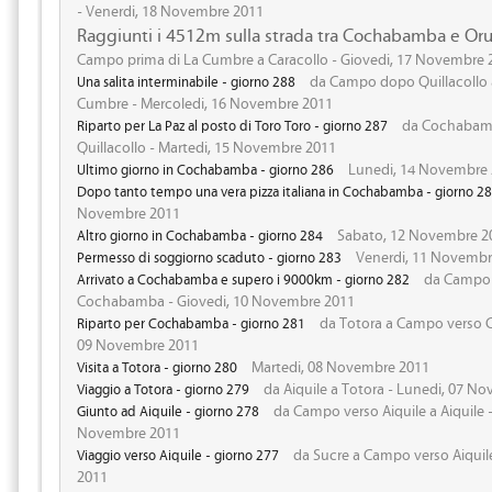
- Venerdi, 18 Novembre 2011
Raggiunti i 4512m sulla strada tra Cochabamba e Oru
Campo prima di La Cumbre a Caracollo - Giovedi, 17 Novembre 
da Campo dopo Quillacollo 
Una salita interminabile - giorno 288
Cumbre - Mercoledi, 16 Novembre 2011
da Cochabam
Riparto per La Paz al posto di Toro Toro - giorno 287
Quillacollo - Martedi, 15 Novembre 2011
Lunedi, 14 Novembre
Ultimo giorno in Cochabamba - giorno 286
Dopo tanto tempo una vera pizza italiana in Cochabamba - giorno 2
Novembre 2011
Sabato, 12 Novembre 2
Altro giorno in Cochabamba - giorno 284
Venerdi, 11 Novembr
Permesso di soggiorno scaduto - giorno 283
da Campo 
Arrivato a Cochabamba e supero i 9000km - giorno 282
Cochabamba - Giovedi, 10 Novembre 2011
da Totora a Campo verso 
Riparto per Cochabamba - giorno 281
09 Novembre 2011
Martedi, 08 Novembre 2011
Visita a Totora - giorno 280
da Aiquile a Totora - Lunedi, 07 N
Viaggio a Totora - giorno 279
da Campo verso Aiquile a Aiquile
Giunto ad Aiquile - giorno 278
Novembre 2011
da Sucre a Campo verso Aiquil
Viaggio verso Aiquile - giorno 277
2011