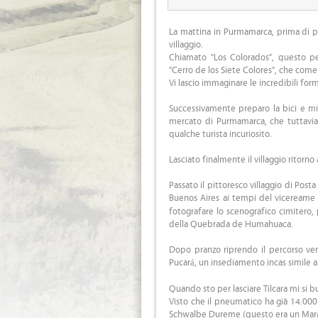
La mattina in Purmamarca, prima di p
villaggio.
Chiamato "Los Colorados", questo pe
"Cerro de los Siete Colores", che come 
Vi lascio immaginare le incredibili forme
Successivamente preparo la bici e mi
mercato di Purmamarca, che tuttavia
qualche turista incuriosito.
Lasciato finalmente il villaggio ritorno
Passato il pittoresco villaggio di Pos
Buenos Aires ai tempi del vicereame
fotografare lo scenografico cimitero, 
della Quebrada de Humahuaca.
Dopo pranzo riprendo il percorso verso
Pucará, un insediamento incas simile a
Quando sto per lasciare Tilcara mi si bu
Visto che il pneumatico ha già 14.000
Schwalbe Dureme (questo era un Mara