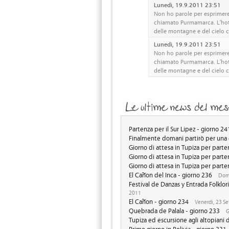
Lunedi, 19.9.2011 23:51
Non ho parole per esprimere
chiamato Purmamarca. L'hotel 
delle montagne e del cielo 
Lunedi, 19.9.2011 23:51
Non ho parole per esprimere
chiamato Purmamarca. L'hotel 
delle montagne e del cielo 
Partenza per il Sur Lipez - giorno 24
Finalmente domani partirò per una e
Giorno di attesa in Tupiza per parte
Giorno di attesa in Tupiza per parte
Giorno di attesa in Tupiza per parte
El Cañon del Inca - giorno 236
Dome
Festival de Danzas y Entrada Folklor
2011
El Cañon - giorno 234
Venerdi, 23 S
Quebrada de Palala - giorno 233
G
Tupiza ed escursione agli altopiani 
Primo giorno in Bolivia - giorno 231