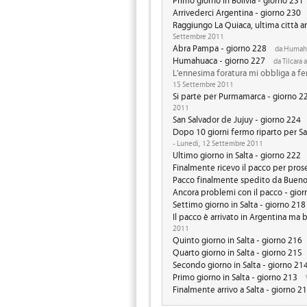
Arrivederci Argentina - giorno 230
Raggiungo La Quiaca, ultima città a
Settembre 2011
Abra Pampa - giorno 228
da Humahu
Humahuaca - giorno 227
da Tilcara
L'ennesima foratura mi obbliga a fer
15 Settembre 2011
Si parte per Purmamarca - giorno 2
2011
San Salvador de Jujuy - giorno 224
Dopo 10 giorni fermo riparto per Sa
- Lunedi, 12 Settembre 2011
Ultimo giorno in Salta - giorno 222
Finalmente ricevo il pacco per prose
Pacco finalmente spedito da Buenos
Ancora problemi con il pacco - gio
Settimo giorno in Salta - giorno 218
Il pacco è arrivato in Argentina ma 
2011
Quinto giorno in Salta - giorno 216
Quarto giorno in Salta - giorno 215
Secondo giorno in Salta - giorno 21
Primo giorno in Salta - giorno 213
Finalmente arrivo a Salta - giorno 2