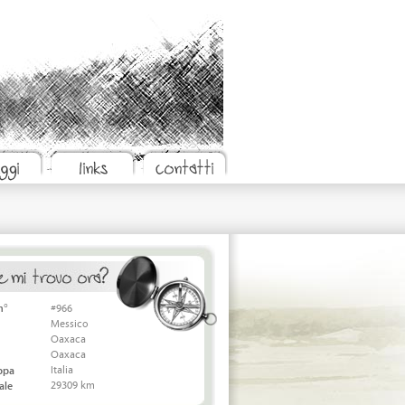
n°
#966
Messico
Oaxaca
Oaxaca
Italia
appa
29309 km
ale