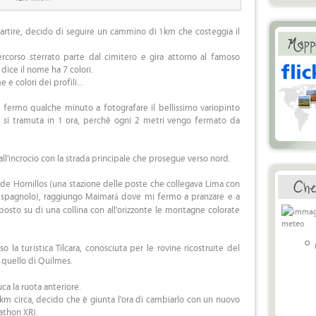
artire, decido di seguire un cammino di 1km che costeggia il
rcorso sterrato parte dal cimitero e gira attorno al famoso
dice il nome ha 7 colori.
 e colori dei profili...
 fermo qualche minuto a fotografare il bellissimo variopinto
 si tramuta in 1 ora, perchè ogni 2 metri vengo fermato da
 all'incrocio con la strada principale che prosegue verso nord.
ta de Hornillos (una stazione delle poste che collegava Lima con
 spagnolo), raggiungo Maimará dove mi fermo a pranzare e a
posto su di una collina con all'orizzonte le montagne colorate
°
 la turistica Tilcara, conosciuta per le rovine ricostruite del
 quello di Quilmes.
ca la ruota anteriore.
km circa, decido che è giunta l'ora di cambiarlo con un nuovo
thon XR).