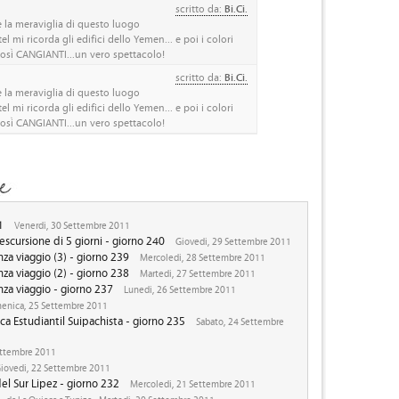
scritto da:
Bi.Ci.
 la meraviglia di questo luogo
mi ricorda gli edifici dello Yemen... e poi i colori
così CANGIANTI...un vero spettacolo!
scritto da:
Bi.Ci.
 la meraviglia di questo luogo
mi ricorda gli edifici dello Yemen... e poi i colori
così CANGIANTI...un vero spettacolo!
1
Venerdi, 30 Settembre 2011
scursione di 5 giorni - giorno 240
Giovedi, 29 Settembre 2011
nza viaggio (3) - giorno 239
Mercoledi, 28 Settembre 2011
nza viaggio (2) - giorno 238
Martedi, 27 Settembre 2011
nza viaggio - giorno 237
Lunedi, 26 Settembre 2011
nica, 25 Settembre 2011
ica Estudiantil Suipachista - giorno 235
Sabato, 24 Settembre
ettembre 2011
iovedi, 22 Settembre 2011
del Sur Lipez - giorno 232
Mercoledi, 21 Settembre 2011