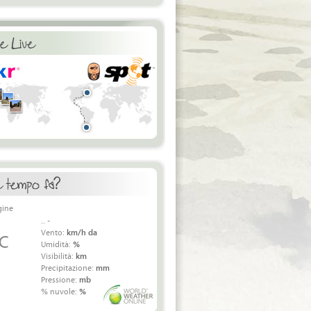
.. -
Vento:
km/h da
 C
Umidità:
%
Visibilità:
km
Precipitazione:
mm
Pressione:
mb
% nuvole:
%