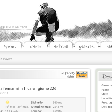
aggi bici in solitaria
sh Player?
Giorno 
a fermarmi in Tilcara - giorno 226
Paese
bre 2011
Stato
Località
Dislivello:
560 mt
Pros. t
16° min - 39° max.
Altitudine max:
2543 mt
Dist. tot
ia:
Terreno:
asfalto
12.9 km/h