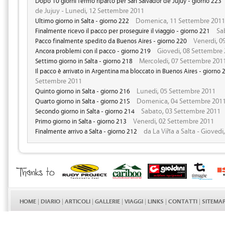
Dopo 10 giorni fermo riparto per San Salvador de Jujuy - giorno 223
de Jujuy - Lunedi, 12 Settembre 2011
Domenica, 11 Settembre 2011
Ultimo giorno in Salta - giorno 222
Sab
Finalmente ricevo il pacco per proseguire il viaggio - giorno 221
Venerdi, 0
Pacco finalmente spedito da Buenos Aires - giorno 220
Giovedi, 08 Settembre
Ancora problemi con il pacco - giorno 219
Mercoledi, 07 Settembre 201
Settimo giorno in Salta - giorno 218
Il pacco è arrivato in Argentina ma bloccato in Buenos Aires - giorno 
Settembre 2011
Lunedi, 05 Settembre 2011
Quinto giorno in Salta - giorno 216
Domenica, 04 Settembre 201
Quarto giorno in Salta - giorno 215
Sabato, 03 Settembre 2011
Secondo giorno in Salta - giorno 214
Venerdi, 02 Settembre 2011
Primo giorno in Salta - giorno 213
da La Viña a Salta - Gioved
Finalmente arrivo a Salta - giorno 212
HOME
|
DIARIO
|
ARTICOLI
|
GALLERIE
|
VIAGGI
|
LINKS
|
CONTATTI
|
SITEMA