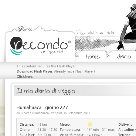
Viaggi bici in solitaria
This content requires the Flash Player.
Download Flash Player
. Already have Flash Player?
Click here.
Humahuaca - giorno 227
da Tilcara a Humahuaca - Venerdi, 16 Settembre 2011
Distanza:
48 km
Meteo:
Dislivello:
Orario:
11:30 - 17:30
Temperatura:
16° min - 31° max.
Altitudine 
Sulla bici:
3 h 23 m
Velocità media:
Terreno:
14.1 km/h