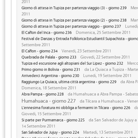
2011
Merc
Giorno di attesa in Tupiza per partenza viaggio (3) - giorno 239
2011
Mart
Giorno di attesa in Tupiza per partenza viaggio (2) - giorno 238
Lunedi,
Giorno di attesa in Tupiza per partenza viaggio - giorno 237
Domenica, 25 Settembre 2011
El Cañon del Inca - giorno 236
Festival de Danzas y Entrada Folklorica Estudiantil Suipachista - giorn
Settembre 2011
Venerdi, 23 Settembre 2011
El Cañon - giorno 234
Giovedi, 22 Settembre 2011
Quebrada de Palala - giorno 233
Mercol
Tupiza ed escursione agli altopiani del Sur Lipez - giorno 232
da La Quiaca a Tupiza - Marte
Primo giorno in Bolivia - giorno 231
Lunedi, 19 Settembre 2011
Arrivederci Argentina - giorno 230
da Abra P
Raggiungo La Quiaca, ultima città argentina - giorno 229
Domenica, 18 Settembre 2011
da Humahuaca a Abra Pampa - Sabato,
Abra Pampa - giorno 228
Humahuaca - giorno 227
da Tilcara a Humahuaca - Vener
da
L'ennesima foratura mi obbliga a fermarmi in Tilcara - giorno 226
Giovedi, 15 Settembre 2011
da San Salvador de Jujuy a
Si parte per Purmamarca - giorno 225
14 Settembre 2011
Martedi, 13 Settembre 2011
San Salvador de Jujuy - giorno 224