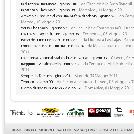
da Chos Malal a Buta Ranquil 
In direzione Barrancas - giorno 100
Mercoledi, 11 Maggio 2011
In attesa a Chos Malal - giorno 99
da Campo
Arrivato a Chos Malal con una bufera di sabbia - giorno 98
Martedi, 10 Maggio 2011
da Las Lajas a Campo su r40 - Lune
Verso Chos Malal - giorno 97
Domenica, 08 Maggio 2011
Las Lajas e tappe future - giorno 96
da Liucura a Las Lajas - Saba
Passo del Pino Hachado - giorno 95
da Malalcahuello a Liucura
Frontiera chilena di Liucura - giorno 94
2011
Giovedi, 05 
La Reserva Nacional Malalcahuello-Nalcas - giorno 93
da Temuco a Malalcahuello -
Raggiunta Malalcahuello - giorno 92
2011
Martedi, 03 Maggio 2011
Sempre in Temuco - giorno 91
da Pucón a Temuco - Lunedi, 02 Maggio 20
Temuco - giorno 90
Domenica, 01 Maggio 2011
Giorno di riposo in Pucón - giorno 89
HOME
|
DIARIO
|
ARTICOLI
|
GALLERIE
|
VIAGGI
|
LINKS
|
CONTATTI
|
SITEMA