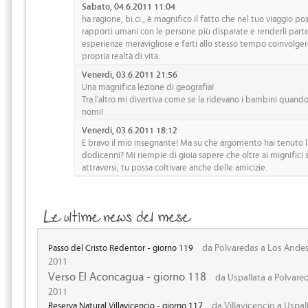
Sabato, 04.6.2011 11:04
ha ragione, bi.ci., è magnifico il fatto che nel tuo viaggio pos
rapporti umani con le persone più disparate e renderli parte
esperienze meravigliose e farti allo stesso tempo coinvolger
propria realtà di vita.
Venerdi, 03.6.2011 21:56
Una magnifica lezione di geografia!
Tra l'altro mi divertiva come se la ridevano i bambini quando
nomi!
Venerdi, 03.6.2011 18:12
E bravo il mio insegnante! Ma su che argomento hai tenuto la
dodicenni? Mi riempie di gioia sapere che oltre ai mignifici 
attraversi, tu possa coltivare anche delle amicizie.
da Polvaredas a Los Andes
Passo del Cristo Redentor - giorno 119
2011
Verso El Aconcagua - giorno 118
da Uspallata a Polvare
2011
da Villavicencio a Uspal
Reserva Natural Villavicencio - giorno 117