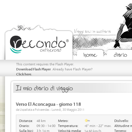
Viaggi bici in solitaria
This content requires the Flash Player.
Download Flash Player
. Already have Flash Player?
Click here.
Verso El Aconcagua - giorno 118
da Uspallata a Polvaredas - Lunedi, 30 Maggio 2011
Distanza:
48 km
Meteo:
Dislivello:
Orario:
09:30 - 14:00
Temperatura:
-6° min - 22° max.
Altitudine 
Sulla bici:
3 h 14 m
Velocità media:
Terreno:
14.60 km/h