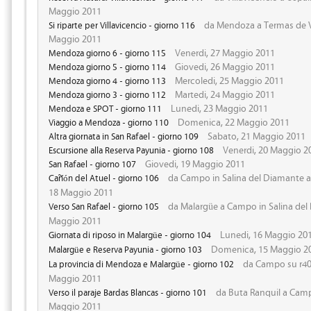
Maggio 2011
da Mendoza a Termas de Vi
Si riparte per Villavicencio - giorno 116
Maggio 2011
Venerdi, 27 Maggio 2011
Mendoza giorno 6 - giorno 115
Giovedi, 26 Maggio 2011
Mendoza giorno 5 - giorno 114
Mercoledi, 25 Maggio 2011
Mendoza giorno 4 - giorno 113
Martedi, 24 Maggio 2011
Mendoza giorno 3 - giorno 112
Lunedi, 23 Maggio 2011
Mendoza e SPOT - giorno 111
Domenica, 22 Maggio 2011
Viaggio a Mendoza - giorno 110
Sabato, 21 Maggio 2011
Altra giornata in San Rafael - giorno 109
Venerdi, 20 Maggio 2
Escursione alla Reserva Payunia - giorno 108
Giovedi, 19 Maggio 2011
San Rafael - giorno 107
da Campo in Salina del Diamante a 
Cañón del Atuel - giorno 106
18 Maggio 2011
da Malargüe a Campo in Salina del 
Verso San Rafael - giorno 105
Maggio 2011
Lunedi, 16 Maggio 20
Giornata di riposo in Malargüe - giorno 104
Domenica, 15 Maggio 2
Malargüe e Reserva Payunia - giorno 103
da Campo su r40 
La provincia di Mendoza e Malargüe - giorno 102
Maggio 2011
da Buta Ranquil a Campo
Verso il paraje Bardas Blancas - giorno 101
Maggio 2011