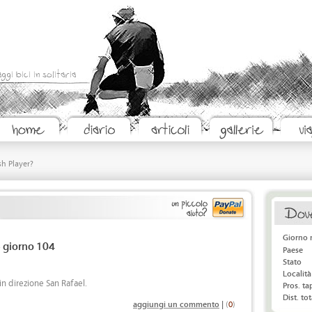
aggi bici in solitaria
sh Player?
Giorno 
- giorno 104
Paese
Stato
Località
in direzione San Rafael.
Pros. t
Dist. tot
aggiungi un commento
|
(
0
)