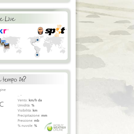
.. -
Vento:
km/h da
 C
Umidità:
%
Visibilità:
km
Precipitazione:
mm
Pressione:
mb
% nuvole:
%