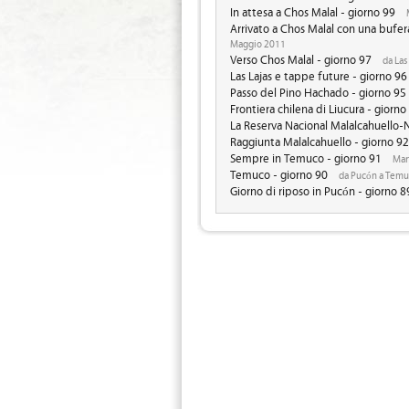
In attesa a Chos Malal - giorno 99
Arrivato a Chos Malal con una bufer
Maggio 2011
Verso Chos Malal - giorno 97
da Las
Las Lajas e tappe future - giorno 96
Passo del Pino Hachado - giorno 95
Frontiera chilena di Liucura - giorno
La Reserva Nacional Malalcahuello-N
Raggiunta Malalcahuello - giorno 92
Sempre in Temuco - giorno 91
Mar
Temuco - giorno 90
da Pucón a Temu
Giorno di riposo in Pucón - giorno 8