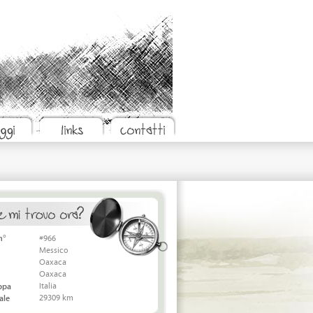
n°
#966
Messico
Oaxaca
Oaxaca
Italia
appa
29309 km
ale