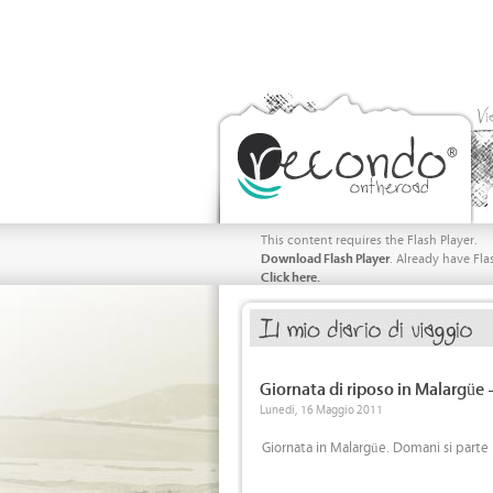
Vi
This content requires the Flash Player.
Download Flash Player
. Already have Fla
Click here.
Giornata di riposo in Malargüe 
Lunedi, 16 Maggio 2011
Giornata in Malargüe. Domani si parte 