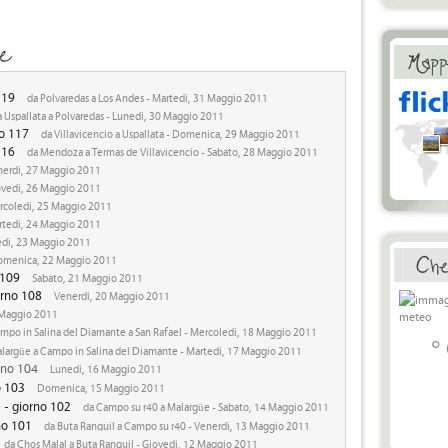
119
da Polvaredas a Los Andes - Martedi, 31 Maggio 2011
 Uspallata a Polvaredas - Lunedi, 30 Maggio 2011
no 117
da Villavicencio a Uspallata - Domenica, 29 Maggio 2011
116
da Mendoza a Termas de Villavicencio - Sabato, 28 Maggio 2011
erdi, 27 Maggio 2011
vedi, 26 Maggio 2011
coledi, 25 Maggio 2011
tedi, 24 Maggio 2011
di, 23 Maggio 2011
menica, 22 Maggio 2011
 109
Sabato, 21 Maggio 2011
orno 108
Venerdi, 20 Maggio 2011
 Maggio 2011
mpo in Salina del Diamante a San Rafael - Mercoledi, 18 Maggio 2011
°
largüe a Campo in Salina del Diamante - Martedi, 17 Maggio 2011
rno 104
Lunedi, 16 Maggio 2011
o 103
Domenica, 15 Maggio 2011
 - giorno 102
da Campo su r40 a Malargüe - Sabato, 14 Maggio 2011
rno 101
da Buta Ranquil a Campo su r40 - Venerdi, 13 Maggio 2011
da Chos Malal a Buta Ranquil - Giovedi, 12 Maggio 2011