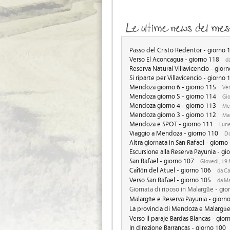
Passo del Cristo Redentor - giorno 
Verso El Aconcagua - giorno 118
da
Reserva Natural Villavicencio - gior
Si riparte per Villavicencio - giorno 
Mendoza giorno 6 - giorno 115
Ven
Mendoza giorno 5 - giorno 114
Gio
Mendoza giorno 4 - giorno 113
Mer
Mendoza giorno 3 - giorno 112
Mar
Mendoza e SPOT - giorno 111
Lune
Viaggio a Mendoza - giorno 110
Do
Altra giornata in San Rafael - giorno
Escursione alla Reserva Payunia - gi
San Rafael - giorno 107
Giovedi, 19
Cañón del Atuel - giorno 106
da Ca
Verso San Rafael - giorno 105
da Ma
Giornata di riposo in Malargüe - gio
Malargüe e Reserva Payunia - giorn
La provincia di Mendoza e Malargüe
Verso il paraje Bardas Blancas - gio
In direzione Barrancas - giorno 100