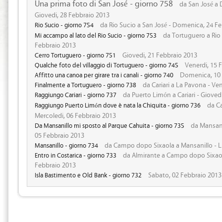
Una prima foto di San José - giorno 758
da San José a D
Giovedi, 28 Febbraio 2013
da Rio Sucio a San José - Domenica, 24 F
Rio Sucio - giorno 754
da Tortuguero a Rio 
Mi accampo al lato del Rio Sucio - giorno 753
Febbraio 2013
Giovedi, 21 Febbraio 2013
Cerro Tortuguero - giorno 751
Venerdi, 15 
Qualche foto del villaggio di Tortuguero - giorno 745
Domenica, 10 
Affitto una canoa per girare tra i canali - giorno 740
da Cariari a La Pavona - Ve
Finalmente a Tortuguero - giorno 738
da Puerto Limón a Cariari - Gioved
Raggiungo Cariari - giorno 737
da Ca
Raggiungo Puerto Limón dove è nata la Chiquita - giorno 736
Mercoledi, 06 Febbraio 2013
da Mansanil
Da Mansanillo mi sposto al Parque Cahuita - giorno 735
05 Febbraio 2013
da Campo dopo Sixaola a Mansanillo - L
Mansanillo - giorno 734
da Almirante a Campo dopo Sixao
Entro in Costarica - giorno 733
Febbraio 2013
Sabato, 02 Febbraio 2013
Isla Bastimento e Old Bank - giorno 732