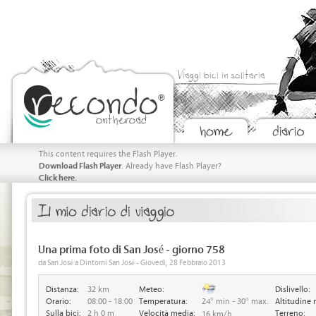
Viaggi bici in solitaria
This content requires the Flash Player.
Download Flash Player
. Already have Flash Player?
Click here.
Una prima foto di San José - giorno 758
da San José a Dintorni San José - Giovedi, 28 Febbraio 2013
Distanza:
32 km
Meteo:
Dislivello:
Orario:
08:00 - 18:00
Temperatura:
24° min - 30° max.
Altitudine 
Sulla bici:
2 h 0 m
Velocità media:
Terreno:
16 km/h