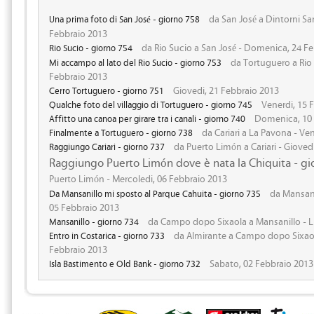
da San José a Dintorni San
Una prima foto di San José - giorno 758
Febbraio 2013
da Rio Sucio a San José - Domenica, 24 F
Rio Sucio - giorno 754
da Tortuguero a Rio 
Mi accampo al lato del Rio Sucio - giorno 753
Febbraio 2013
Giovedi, 21 Febbraio 2013
Cerro Tortuguero - giorno 751
Venerdi, 15 
Qualche foto del villaggio di Tortuguero - giorno 745
Domenica, 10 
Affitto una canoa per girare tra i canali - giorno 740
da Cariari a La Pavona - Ve
Finalmente a Tortuguero - giorno 738
da Puerto Limón a Cariari - Gioved
Raggiungo Cariari - giorno 737
Raggiungo Puerto Limón dove è nata la Chiquita - gi
Puerto Limón - Mercoledi, 06 Febbraio 2013
da Mansanil
Da Mansanillo mi sposto al Parque Cahuita - giorno 735
05 Febbraio 2013
da Campo dopo Sixaola a Mansanillo - L
Mansanillo - giorno 734
da Almirante a Campo dopo Sixao
Entro in Costarica - giorno 733
Febbraio 2013
Sabato, 02 Febbraio 2013
Isla Bastimento e Old Bank - giorno 732