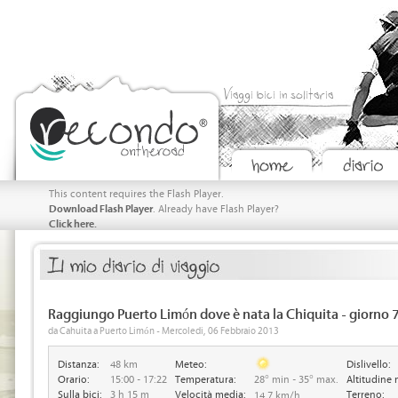
Viaggi bici in solitaria
This content requires the Flash Player.
Download Flash Player
. Already have Flash Player?
Click here.
Raggiungo Puerto Limón dove è nata la Chiquita - giorno 
da Cahuita a Puerto Limón - Mercoledi, 06 Febbraio 2013
Distanza:
48 km
Meteo:
Dislivello:
Orario:
15:00 - 17:22
Temperatura:
28° min - 35° max.
Altitudine 
Sulla bici:
3 h 15 m
Velocità media:
Terreno:
14.7 km/h