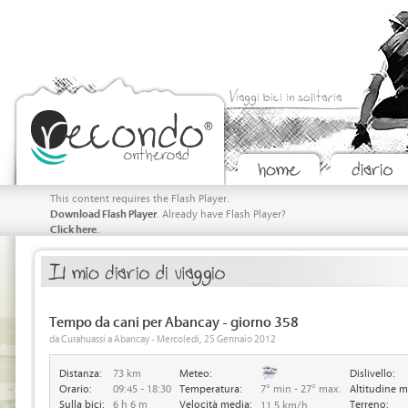
Viaggi bici in solitaria
This content requires the Flash Player.
Download Flash Player
. Already have Flash Player?
Click here.
Tempo da cani per Abancay - giorno 358
da Curahuassi a Abancay - Mercoledi, 25 Gennaio 2012
Distanza:
73 km
Meteo:
Dislivello:
Orario:
09:45 - 18:30
Temperatura:
7° min - 27° max.
Altitudine m
Sulla bici:
6 h 6 m
Velocità media:
Terreno:
11.5 km/h