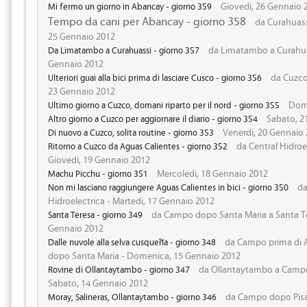
Giovedi, 26 Gennaio 
Mi fermo un giorno in Abancay - giorno 359
Tempo da cani per Abancay - giorno 358
da Curahuass
25 Gennaio 2012
da Limatambo a Curahuas
Da Limatambo a Curahuassi - giorno 357
Gennaio 2012
da Cuzco
Ulteriori guai alla bici prima di lasciare Cusco - giorno 356
23 Gennaio 2012
Dome
Ultimo giorno a Cuzco, domani riparto per il nord - giorno 355
Sabato, 2
Altro giorno a Cuzco per aggiornare il diario - giorno 354
Venerdi, 20 Gennaio
Di nuovo a Cuzco, solita routine - giorno 353
da Central Hidroel
Ritorno a Cuzco da Aguas Calientes - giorno 352
Giovedi, 19 Gennaio 2012
Mercoledi, 18 Gennaio 2012
Machu Picchu - giorno 351
da
Non mi lasciano raggiungere Aguas Calientes in bici - giorno 350
Hidroelectrica - Martedi, 17 Gennaio 2012
da Campo dopo Santa Maria a Santa Te
Santa Teresa - giorno 349
Gennaio 2012
da Campo prima di 
Dalle nuvole alla selva cusqueña - giorno 348
dopo Santa Maria - Domenica, 15 Gennaio 2012
da Ollantaytambo a Campo 
Rovine di Ollantaytambo - giorno 347
Sabato, 14 Gennaio 2012
da Campo dopo Pisa
Moray, Salineras, Ollantaytambo - giorno 346