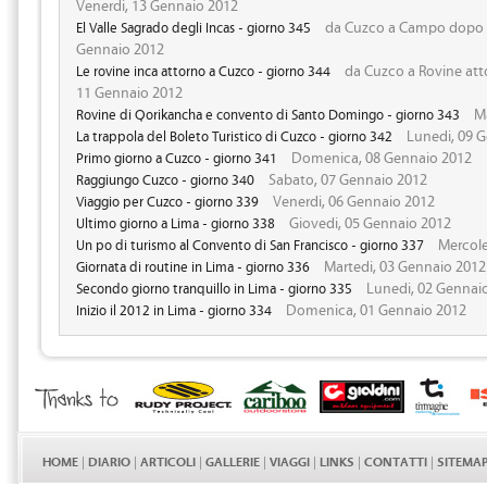
Venerdi, 13 Gennaio 2012
da Cuzco a Campo dopo Pi
El Valle Sagrado degli Incas - giorno 345
Gennaio 2012
da Cuzco a Rovine att
Le rovine inca attorno a Cuzco - giorno 344
11 Gennaio 2012
Ma
Rovine di Qorikancha e convento di Santo Domingo - giorno 343
Lunedi, 09 
La trappola del Boleto Turistico di Cuzco - giorno 342
Domenica, 08 Gennaio 2012
Primo giorno a Cuzco - giorno 341
Sabato, 07 Gennaio 2012
Raggiungo Cuzco - giorno 340
Venerdi, 06 Gennaio 2012
Viaggio per Cuzco - giorno 339
Giovedi, 05 Gennaio 2012
Ultimo giorno a Lima - giorno 338
Mercole
Un po di turismo al Convento di San Francisco - giorno 337
Martedi, 03 Gennaio 2012
Giornata di routine in Lima - giorno 336
Lunedi, 02 Gennai
Secondo giorno tranquillo in Lima - giorno 335
Domenica, 01 Gennaio 2012
Inizio il 2012 in Lima - giorno 334
HOME
|
DIARIO
|
ARTICOLI
|
GALLERIE
|
VIAGGI
|
LINKS
|
CONTATTI
|
SITEMA