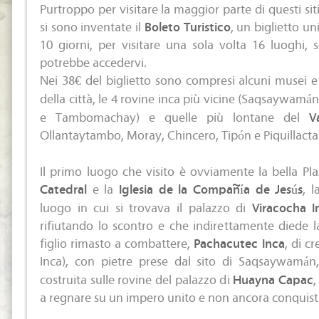
Purtroppo per visitare la maggior parte di questi siti
si sono inventate il
Boleto Turistico
, un biglietto un
10 giorni, per visitare una sola volta 16 luoghi, 
potrebbe accedervi.
Nei 38€ del biglietto sono compresi alcuni musei e s
della città, le 4 rovine inca più vicine (Saqsaywam
e Tambomachay) e quelle più lontane del
V
Ollantaytambo, Moray, Chincero, Tipón e Piquillacta
Il primo luogo che visito è ovviamente la bella P
Catedral
e la
Iglesia de la Compañía de Jesús
, l
luogo in cui si trovava il palazzo di
Viracocha I
rifiutando lo scontro e che indirettamente diede la 
figlio rimasto a combattere,
Pachacutec Inca
, di c
Inca), con pietre prese dal sito di Saqsaywamán
costruita sulle rovine del palazzo di
Huayna Capac
,
a regnare su un impero unito e non ancora conquist