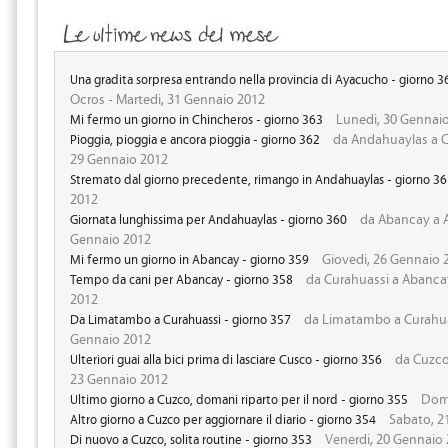
Una gradita sorpresa entrando nella provincia di Ayacucho - giorno 3
Ocros - Martedi, 31 Gennaio 2012
Lunedi, 30 Gennai
Mi fermo un giorno in Chincheros - giorno 363
da Andahuaylas a C
Pioggia, pioggia e ancora pioggia - giorno 362
29 Gennaio 2012
Stremato dal giorno precedente, rimango in Andahuaylas - giorno 3
2012
da Abancay a A
Giornata lunghissima per Andahuaylas - giorno 360
Gennaio 2012
Giovedi, 26 Gennaio 
Mi fermo un giorno in Abancay - giorno 359
da Curahuassi a Abancay
Tempo da cani per Abancay - giorno 358
2012
da Limatambo a Curahuas
Da Limatambo a Curahuassi - giorno 357
Gennaio 2012
da Cuzco
Ulteriori guai alla bici prima di lasciare Cusco - giorno 356
23 Gennaio 2012
Dome
Ultimo giorno a Cuzco, domani riparto per il nord - giorno 355
Sabato, 2
Altro giorno a Cuzco per aggiornare il diario - giorno 354
Venerdi, 20 Gennaio
Di nuovo a Cuzco, solita routine - giorno 353