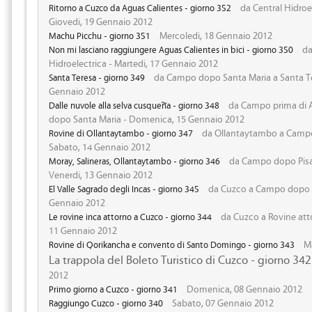
da Central Hidroel
Ritorno a Cuzco da Aguas Calientes - giorno 352
Giovedi, 19 Gennaio 2012
Mercoledi, 18 Gennaio 2012
Machu Picchu - giorno 351
da
Non mi lasciano raggiungere Aguas Calientes in bici - giorno 350
Hidroelectrica - Martedi, 17 Gennaio 2012
da Campo dopo Santa Maria a Santa Te
Santa Teresa - giorno 349
Gennaio 2012
da Campo prima di 
Dalle nuvole alla selva cusqueña - giorno 348
dopo Santa Maria - Domenica, 15 Gennaio 2012
da Ollantaytambo a Campo 
Rovine di Ollantaytambo - giorno 347
Sabato, 14 Gennaio 2012
da Campo dopo Pisa
Moray, Salineras, Ollantaytambo - giorno 346
Venerdi, 13 Gennaio 2012
da Cuzco a Campo dopo Pi
El Valle Sagrado degli Incas - giorno 345
Gennaio 2012
da Cuzco a Rovine att
Le rovine inca attorno a Cuzco - giorno 344
11 Gennaio 2012
Ma
Rovine di Qorikancha e convento di Santo Domingo - giorno 343
La trappola del Boleto Turistico di Cuzco - giorno 342
2012
Domenica, 08 Gennaio 2012
Primo giorno a Cuzco - giorno 341
Sabato, 07 Gennaio 2012
Raggiungo Cuzco - giorno 340