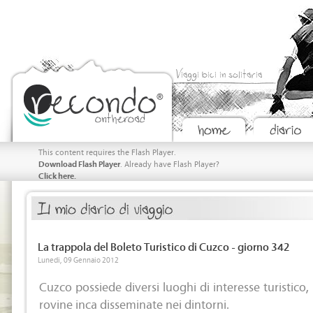
Viaggi bici in solitaria
This content requires the Flash Player.
Download Flash Player
. Already have Flash Player?
Click here.
La trappola del Boleto Turistico di Cuzco - giorno 342
Lunedi, 09 Gennaio 2012
Cuzco possiede diversi luoghi di interesse turistico,
rovine inca disseminate nei dintorni.