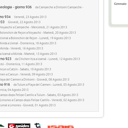
Gennaio
eologia - giorno 936
da Campeche a Dintorni Campeche -
rno 934
Venerdi, 23 Agosto 2013
933
Giovedi, 22 Agosto 2013
Noyaxché a Campeche - Mercoledi, 21 Agosto 2013
Bolonchén de Rejon a Noyaxché - Martedi, 20 Agosto 2013
Uxmal a Bolonchén de Rejon - Lunedi, 19 Agosto 2013
érida a Uxmal - Domenica, 18 Agosto 2013
 Mérida - Venerdi, 16 Agosto 2013
a Izamal a Mérida - Martedi, 13 Agosto 2013
orno 923
da Chichen Itza a Izamal - Lunedi, 12 Agosto 2013
Pisté - Domenica, 11 Agosto 2013
ncun a Catzin - Sabato, 10 Agosto 2013
rmen a Cancun - Venerdi, 09 Agosto 2013
laya del Carmen a Dintorni - Giovedi, 08 Agosto 2013
rno 916
da Tulum a Playa del Carmen - Lunedi, 05 Agosto 2013
ica, 04 Agosto 2013
ampo dopo Felipe Carrillo a Tulum - Sabato, 03 Agosto 2013
Limones a Campo dopo Felipe Carrillo - Venerdi, 02 Agosto 2013
umal a Limones - Giovedi, 01 Agosto 2013