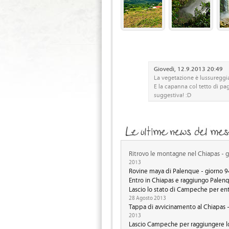
Giovedi, 12.9.2013 20:49
La vegetazione è lussureggia
E la capanna col tetto di pa
suggestiva! :D
Ritrovo le montagne nel Chiapas - 
2013
Rovine maya di Palenque - giorno 
Entro in Chiapas e raggiungo Palen
Lascio lo stato di Campeche per ent
28 Agosto 2013
Tappa di avvicinamento al Chiapas 
2013
Lascio Campeche per raggiungere lo