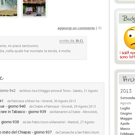
aggiungi un commento
|
(
1
)
scritto da:
Bi.Ci.
nte, mi piace tantissimo.
glia ,nella quale hai montato la tenda, è molto
2013
giorno 942
da Misol-ha a Villaggio prima di Temo - Sabato, 31 Agosto
Settemb
941
da Palenque a Misol-ha - Venerdi, 30 Agosto 2013
Agosto
que - giorno 940
da Chable a Palenque - Giovedi, 29 Agosto 2013
Luglio
rare in Tabasco - giorno 939
da Mamantel a Chable - Mercoledi,
Giugno
Maggio
- giorno 938
da San Pablo Ixtum a Mamantel - Martedi, 27 Agosto
Aprile
Marzo
 stato del Chiapas - giorno 937
da Campeche a San Pablo Ixtum
Febbraio