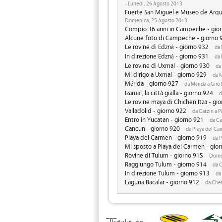
- Lunedi, 26 Agosto 2013
Fuerte San Miguel e Museo de Arqu
Domenica, 25 Agosto 2013
Compio 36 anni in Campeche - gio
Alcune foto di Campeche - giorno 
Le rovine di Edzná - giorno 932
da 
In direzione Edzná - giorno 931
da 
Le rovine di Uxmal - giorno 930
da 
Mi dirigo a Uxmal - giorno 929
da M
Mérida - giorno 927
da Mérida a Giro
Izamal, la città gialla - giorno 924
d
Le rovine maya di Chichen Itza - gi
Valladolid - giorno 922
da Catzin a 
Entro in Yucatan - giorno 921
da Ca
Cancun - giorno 920
da Playa del Ca
Playa del Carmen - giorno 919
da P
Mi sposto a Playa del Carmen - gio
Rovine di Tulum - giorno 915
Domen
Raggiungo Tulum - giorno 914
da C
In direzione Tulum - giorno 913
da 
Laguna Bacalar - giorno 912
da Chet