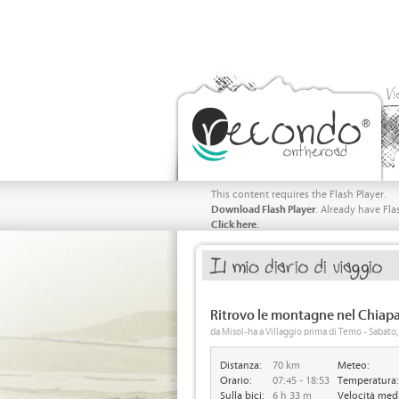
Vi
This content requires the Flash Player.
Download Flash Player
. Already have Fla
Click here.
Ritrovo le montagne nel Chiapa
da Misol-ha a Villaggio prima di Temo - Sabat
Distanza:
70 km
Meteo:
Orario:
07:45 - 18:53
Temperatura:
Sulla bici:
6 h 33 m
Velocità med