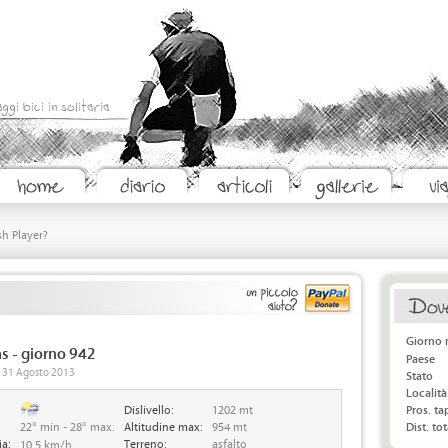
aggi bici in solitaria
sh Player?
Giorno 
s - giorno 942
Paese
o, 31 Agosto 2013
Stato
Località
Dislivello:
1202 mt
Pros. t
22° min - 28° max.
Altitudine max:
954 mt
Dist. tot
ia:
Terreno:
asfalto
10.5 km/h