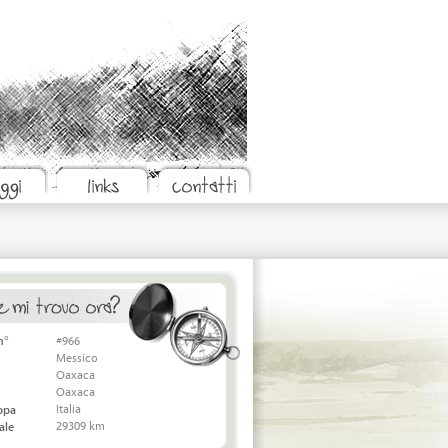
n°
#966
Messico
Oaxaca
Oaxaca
Italia
appa
29309 km
ale