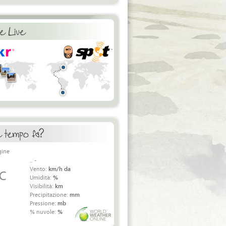
.. -
Vento:
km/h da
 C
Umidità:
%
Visibilità:
km
Precipitazione:
mm
Pressione:
mb
% nuvole:
%