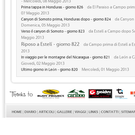
- Mercoledi, 08 Maggio 2013
da El Paraiso a Campo prim
Prima tappa in Honduras - giorno 826
07 Maggio 2013
da Canyon S
Canyon di Somoto prima, Honduras dopo - giorno 824
Domenica, 05 Maggio 2013
da Estelí a Campo dopo S
Verso il canyon di Somoto - giorno 823
Maggio 2013
Riposo a Estelí - giorno 822
da Campo prima di Estelí a Es
2013
da León a Ca
In viaggio per le montagne del Nicaragua - giorno 821
Giovedi, 02 Maggio 2013
Mercoledi, 01 Maggio 2013
Ultimo giorno in León - giorno 820
HOME
|
DIARIO
|
ARTICOLI
|
GALLERIE
|
VIAGGI
|
LINKS
|
CONTATTI
|
SITEMA