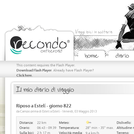
Viaggi bici in solitaria
This content requires the Flash Player.
Download Flash Player
. Already have Flash Player?
Click here.
Riposo a Estelí - giorno 822
da Campo prima di Estelí a Estelí - Venerdi, 03 Maggio 2013
Distanza:
22 km
Meteo:
Dislivello:
Orario:
06:43 - 09:39
Temperatura:
28° min - 35° max.
Altitudine 
Sulla bici:
2 h 17 m
Velocità media:
Terreno:
9.4 km/h