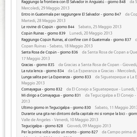
da S
Raggiungo la frontiera con El Salvador in Anguiatú - giorno 848
Mercoledi, 29 Maggio 2013
da Cop
Entro in Guatemala per raggiungere El Salvador - giorno 847
Martedi, 28 Maggio 2013
Sabato, 25 Maggio 2013
Le rovine di Copán - giorno 844
Lunedi, 20 Maggio 2013
Copán Ruinas - giorno 839
d
Raggiungo Copán Ruinas, al confine con il Guatemala - giorno 837
Copan Ruinas - Sabato, 18 Maggio 2013
da Santa Rosa de Copan a Que
Santa Rosa de Copán - giorno 836
17 Maggio 2013
da Gracias a Santa Rosa de Copan - Giovedi
Gracias - giorno 835
da La Esperanza a Gracias - Mercoledi
La ruta lenca - giorno 834
da Siguatepeque a La E
Lunga salita per La Esperanza - giorno 833
Maggio 2013
da El Conejo a Siguatepeque - Lunedi,
Comayagua - giorno 832
da Tegucigalpa a El Conejo 
Mi dirigo a Comayagua - giorno 831
2013
Sabato, 11 Maggio 201
Ultimo giorno in Tegucigalpa - giorno 830
Durante una gita nei dintorni della capitale mi si rompe la bici - gior
Valle de Angeles - Venerdi, 10 Maggio 2013
Giovedi, 09 Maggio 2013
Tegucigalpa - giorno 828
da Campo prima di
Per la prima volta vedo un morto - giorno 827