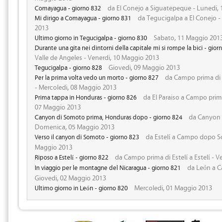
da El Conejo a Siguatepeque - Lunedi,
Comayagua - giorno 832
da Tegucigalpa a El Conejo 
Mi dirigo a Comayagua - giorno 831
2013
Sabato, 11 Maggio 201
Ultimo giorno in Tegucigalpa - giorno 830
Durante una gita nei dintorni della capitale mi si rompe la bici - gior
Valle de Angeles - Venerdi, 10 Maggio 2013
Giovedi, 09 Maggio 2013
Tegucigalpa - giorno 828
da Campo prima di
Per la prima volta vedo un morto - giorno 827
- Mercoledi, 08 Maggio 2013
da El Paraiso a Campo prim
Prima tappa in Honduras - giorno 826
07 Maggio 2013
da Canyon S
Canyon di Somoto prima, Honduras dopo - giorno 824
Domenica, 05 Maggio 2013
da Estelí a Campo dopo S
Verso il canyon di Somoto - giorno 823
Maggio 2013
da Campo prima di Estelí a Estelí - 
Riposo a Estelí - giorno 822
da León a Ca
In viaggio per le montagne del Nicaragua - giorno 821
Giovedi, 02 Maggio 2013
Mercoledi, 01 Maggio 2013
Ultimo giorno in León - giorno 820