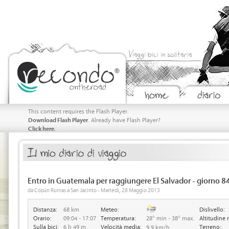
Viaggi bici in solitaria
This content requires the Flash Player.
Download Flash Player
. Already have Flash Player?
Click here.
Entro in Guatemala per raggiungere El Salvador - giorno 8
da Copán Ruinas a San Jacinto - Martedi, 28 Maggio 2013
Distanza:
68 km
Meteo:
Dislivello:
Orario:
09:04 - 17:07
Temperatura:
28° min - 38° max.
Altitudine 
Sulla bici:
6 h 49 m
Velocità media:
Terreno:
9.9 km/h