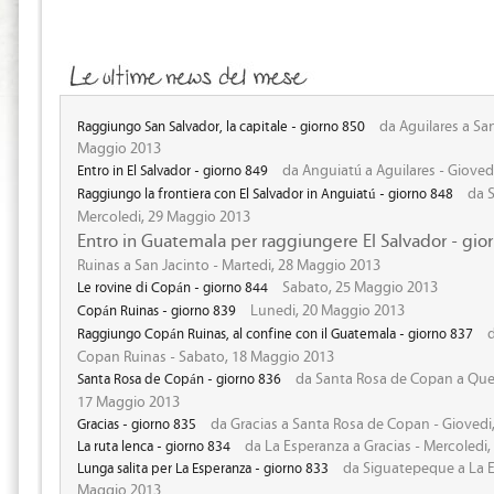
da Aguilares a San
Raggiungo San Salvador, la capitale - giorno 850
Maggio 2013
da Anguiatú a Aguilares - Gioved
Entro in El Salvador - giorno 849
da S
Raggiungo la frontiera con El Salvador in Anguiatú - giorno 848
Mercoledi, 29 Maggio 2013
Entro in Guatemala per raggiungere El Salvador - gio
Ruinas a San Jacinto - Martedi, 28 Maggio 2013
Sabato, 25 Maggio 2013
Le rovine di Copán - giorno 844
Lunedi, 20 Maggio 2013
Copán Ruinas - giorno 839
d
Raggiungo Copán Ruinas, al confine con il Guatemala - giorno 837
Copan Ruinas - Sabato, 18 Maggio 2013
da Santa Rosa de Copan a Que
Santa Rosa de Copán - giorno 836
17 Maggio 2013
da Gracias a Santa Rosa de Copan - Giovedi
Gracias - giorno 835
da La Esperanza a Gracias - Mercoledi
La ruta lenca - giorno 834
da Siguatepeque a La E
Lunga salita per La Esperanza - giorno 833
Maggio 2013