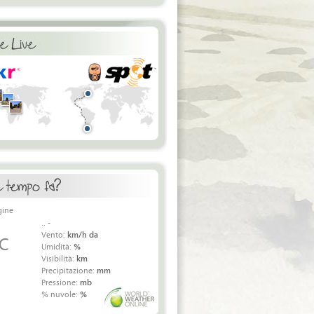
.. -
Vento:
km/h da
 C
Umidità:
%
Visibilità:
km
Precipitazione:
mm
Pressione:
mb
% nuvole:
%