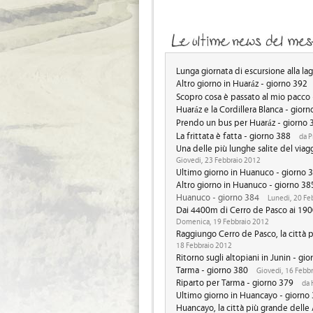
Lunga giornata di escursione alla l
Altro giorno in Huaráz - giorno 392
Scopro cosa è passato al mio pacco 
Huaráz e la Cordillera Blanca - gior
Prendo un bus per Huaráz - giorno 
La frittata è fatta - giorno 388
da P
Una delle più lunghe salite del viag
Giovedi, 23 Febbraio 2012
Ultimo giorno in Huanuco - giorno 
Altro giorno in Huanuco - giorno 38
Huanuco - giorno 384
Lunedi, 20 Fe
Dai 4400m di Cerro de Pasco ai 190
Domenica, 19 Febbraio 2012
Raggiungo Cerro de Pasco, la città p
18 Febbraio 2012
Ritorno sugli altopiani in Junin - gi
Tarma - giorno 380
Giovedi, 16 Febb
Riparto per Tarma - giorno 379
da 
Ultimo giorno in Huancayo - giorno
Huancayo, la città più grande delle