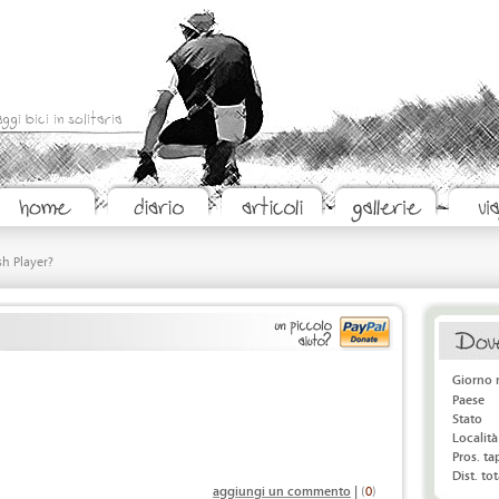
aggi bici in solitaria
sh Player?
Giorno 
Paese
Stato
Località
Pros. t
Dist. tot
aggiungi un commento
|
(
0
)