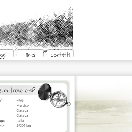
n°
#966
Messico
Oaxaca
Oaxaca
Italia
appa
29309 km
ale