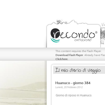
Vi
This content requires the Flash Player.
Download Flash Player
. Already have Fla
Click here.
Huanuco - giorno 384
Lunedi, 20 Febbraio 2012
Giorno di riposo in Huanuco.