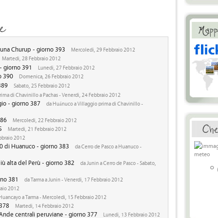
aguna Churup - giorno 393
Mercoledi, 29 Febbraio 2012
Martedi, 28 Febbraio 2012
- giorno 391
Lunedi, 27 Febbraio 2012
no 390
Domenica, 26 Febbraio 2012
389
Sabato, 25 Febbraio 2012
rima di Chavinillo a Pachas - Venerdi, 24 Febbraio 2012
gio - giorno 387
da Huánuco a Villaggio prima di Chavinillo -
386
Mercoledi, 22 Febbraio 2012
5
Martedi, 21 Febbraio 2012
bbraio 2012
0 di Huanuco - giorno 383
da Cerro de Pasco a Huanuco -
iù alta del Perù - giorno 382
da Junin a Cerro de Pasco - Sabato,
°
orno 381
da Tarma a Junin - Venerdi, 17 Febbraio 2012
raio 2012
Huancayo a Tarma - Mercoledi, 15 Febbraio 2012
 378
Martedi, 14 Febbraio 2012
 Ande centrali peruviane - giorno 377
Lunedi, 13 Febbraio 2012