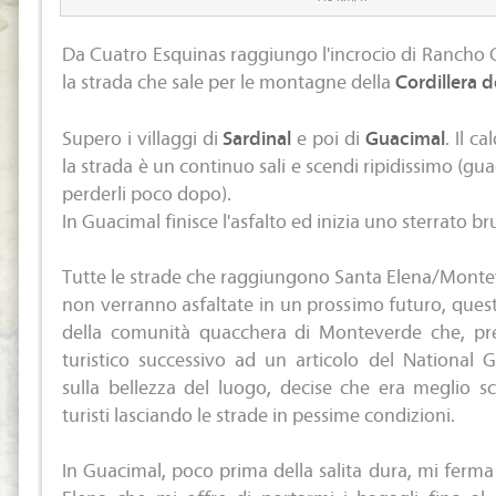
Da Cuatro Esquinas raggiungo l'incrocio di Rancho 
la strada che sale per le montagne della
Cordillera d
Supero i villaggi di
Sardinal
e poi di
Guacimal
. Il c
la strada è un continuo sali e scendi ripidissimo (g
perderli poco dopo).
In Guacimal finisce l'asfalto ed inizia uno sterrato br
Tutte le strade che raggiungono Santa Elena/Monte
non verranno asfaltate in un prossimo futuro, que
della comunità quacchera di Monteverde che, p
turistico successivo ad un articolo del National 
sulla bellezza del luogo, decise che era meglio s
turisti lasciando le strade in pessime condizioni.
In Guacimal, poco prima della salita dura, mi ferma
Elena che mi offre di portarmi i bagagli fino a