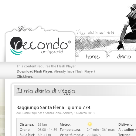
Viaggi bici in solitaria
This content requires the Flash Player.
Download Flash Player
. Already have Flash Player?
Click here.
Raggiungo Santa Elena - giorno 774
da Cuatro Esquinas a Santa Elena - Sabato, 16 Marzo 2013
Distanza:
53 km
Meteo:
Dislivello:
Orario:
06:00 - 14:59
Temperatura:
24° min - 36° max.
Altitudine 
Sulla bici:
6 h 41 m
Velocità media:
Terreno:
7.8 km/h