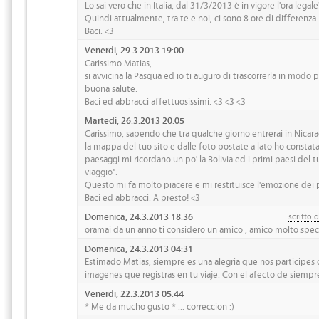
Lo sai vero che in Italia, dal 31/3/2013 è in vigore l'ora legale
Quindi attualmente, tra te e noi, ci sono 8 ore di differenza.
Baci. <3
Venerdi, 29.3.2013 19:00
Carissimo Matias,
si avvicina la Pasqua ed io ti auguro di trascorrerla in modo 
buona salute.
Baci ed abbracci affettuosissimi. <3 <3 <3
Martedi, 26.3.2013 20:05
Carissimo, sapendo che tra qualche giorno entrerai in Nicar
la mappa del tuo sito e dalle foto postate a lato ho constata
paesaggi mi ricordano un po' la Bolivia ed i primi paesi del 
viaggio".
Questo mi fa molto piacere e mi restituisce l'emozione dei 
Baci ed abbracci. A presto! <3
Domenica, 24.3.2013 18:36
scritto 
oramai da un anno ti considero un amico , amico molto speci
Domenica, 24.3.2013 04:31
Estimado Matias, siempre es una alegria que nos participes c
imagenes que registras en tu viaje. Con el afecto de siempre
Venerdi, 22.3.2013 05:44
* Me da mucho gusto * ... correccion :)