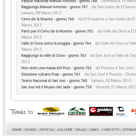
Domenica, 10 Marz
Parque Nacional Manuel Antonio - giorno 768
da San Isidro de El Gener
Raggiungo Manuel Antonio - giorno 767
Sabato, 09 Marzo 2013
da El Empalme a San Isidro de El 
Cerro de la Muerte - giorno 766
Marzo 2013
da Valle de Orosi a El
Parto per il Cerro de la Muerte - giorno 765
Marzo 2013
da Valle de Orosi a Vall
Valle di Orosi sotto la pioggia - giorno 764
Marzo 2013
da San José a Valle de Oro
Raggiungo la valle di Orosi - giorno 763
2013
da Poasito a San José 
Non vedo una mazza del Poás - giorno 762
da San José a Poasito - Dom
Direzione vulcano Poas - giorno 761
Sabato, 02 Marzo 2013
Teatro Nacional di San José - giorno 760
Venerdi, 01 Marzo 201
San José ed il Museo del Jade - giorno 759
HOME
|
DIARIO
|
ARTICOLI
|
GALLERIE
|
VIAGGI
|
LINKS
|
CONTATTI
|
SITEMA