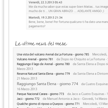
Venerdi, 22.3.2013 05:43
Me da mucha saber que estas super bien Matias... tus imag
mucho de ti ... UN GRAN ABRAZO .... ADELANTE AMIGO ;)
Martedi, 19.3.2013 21:34
Bene, bene, bene! Per fortuna qualcuno ti ha dato una mano.
pagamento?
Mercoledi,
Una vista del vulcano Arenal da La Fortuna - giorno 785
da Dopo rio Chiquito a La Fortuna -
Vulcano Arenal - giorno 781
da Santa Elena a Dopo rio
Raggiungo il lago de Arenal - giorno 780
Marzo 2013
da Santa Elena a Dintorni
Reserva Natural Santa Elena - giorno 779
21 Marzo 2013
Raggiungo Santa Elena - giorno 774
da Cuatro Esquinas
16 Marzo 2013
da Jaco a Cuatro Esquinas - 
Parque Nacional Carara - giorno 773
da Manuel Antonio a Jaco - Giovedi, 14 Marzo
Jacó - giorno 772
Mercoledi, 13 Mar
Qualche giorno di riposo a Quepos - giorno 771