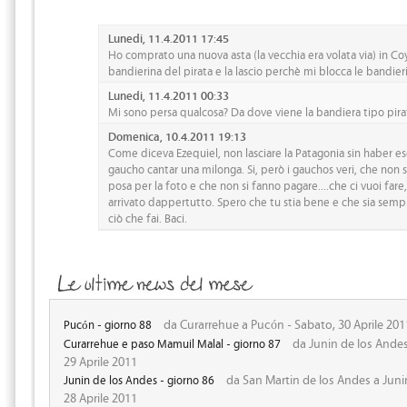
Lunedi, 11.4.2011 17:45
Ho comprato una nuova asta (la vecchia era volata via) in Co
bandierina del pirata e la lascio perchè mi blocca le bandier
Lunedi, 11.4.2011 00:33
Mi sono persa qualcosa? Da dove viene la bandiera tipo pira
Domenica, 10.4.2011 19:13
Come diceva Ezequiel, non lasciare la Patagonia sin haber 
gaucho cantar una milonga. Si, però i gauchos veri, che non 
posa per la foto e che non si fanno pagare....che ci vuoi fare,
arrivato dappertutto. Spero che tu stia bene e che sia semp
ciò che fai. Baci.
da Curarrehue a Pucón - Sabato, 30 Aprile 201
Pucón - giorno 88
da Junin de los Andes
Curarrehue e paso Mamuil Malal - giorno 87
29 Aprile 2011
da San Martin de los Andes a Junin
Junin de los Andes - giorno 86
28 Aprile 2011