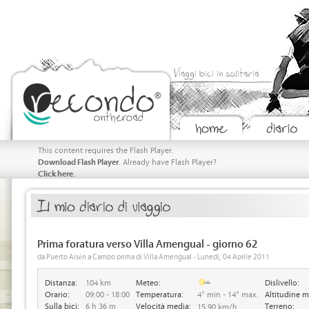
Viaggi bici in solitaria
This content requires the Flash Player.
Download Flash Player
. Already have Flash Player?
Click here.
Prima foratura verso Villa Amengual - giorno 62
da Puerto Aisén a Campo prima di Villa Amengual - Lunedi, 04 Aprile 2011
Distanza:
104 km
Meteo:
Dislivello:
Orario:
09:00 - 18:00
Temperatura:
4° min - 14° max.
Altitudine m
Sulla bici:
6 h 36 m
Velocità media:
Terreno:
15.90 km/h