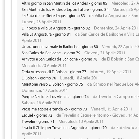
Mercoledi, 27 A
Altro giorno in San Martin de los Andes - giorno 85
Martedi, 26 Ap
San Martin de los Andes e tappe future - giorno 84
da Villa La Angostura a San
La Ruta de los Siete Lagos - giorno 83
Lunedi, 25 Aprile 2011
Domenica, 24 Aprile 201
Di riposo a Villa La Angostura - giorno 82
da San Carlos de Bariloche a Villa 
Villa La Angostura - giorno 81
Aprile 2011
Venerdi, 22 Aprile 2
Un autunno invernale in Bariloche - giorno 80
Giovedi, 21 Aprile 2011
San Carlos de Bariloche - giorno 79
da El Bolsón a San Ca
Arrivato a San Carlos de Bariloche - giorno 78
Mercoledi, 20 Aprile 2011
Martedi, 19 Aprile 2011
Feria Artesanal di El Bolson - giorno 77
Lunedi, 18 Aprile 2011
El Bolson - giorno 76
da Campo nel Parque Los Aler
Maratona verso El Bolson - giorno 75
Domenica, 17 Aprile 2011
da Trevelin a Campo nel P
Parque Nacional Los Alerces - giorno 74
Sabato, 16 Aprile 2011
Venerdi, 15 Aprile 2011
Prossime tappe e tenda ko - giorno 73
da Trevelin a Esquel e ritorno - Giovedi, 14 Ap
Esquel - giorno 72
Mercoledi, 13 Aprile 2011
Trevelin - giorno 71
da Futaleufù a T
Lascio il Chile per Trevelin in Argentina - giorno 70
Aprile 2011