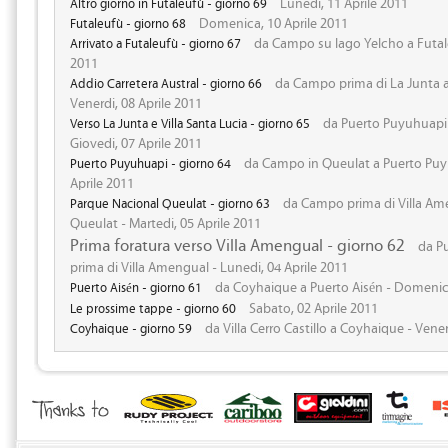
Lunedi, 11 Aprile 2011
Altro giorno in Futaleufù - giorno 69
Domenica, 10 Aprile 2011
Futaleufù - giorno 68
da Campo su lago Yelcho a Futale
Arrivato a Futaleufù - giorno 67
2011
da Campo prima di La Junta 
Addio Carretera Austral - giorno 66
Venerdi, 08 Aprile 2011
da Puerto Puyuhuapi 
Verso La Junta e Villa Santa Lucia - giorno 65
Giovedi, 07 Aprile 2011
da Campo in Queulat a Puerto Puyu
Puerto Puyuhuapi - giorno 64
Aprile 2011
da Campo prima di Villa Am
Parque Nacional Queulat - giorno 63
Queulat - Martedi, 05 Aprile 2011
Prima foratura verso Villa Amengual - giorno 62
da Pu
prima di Villa Amengual - Lunedi, 04 Aprile 2011
da Coyhaique a Puerto Aisén - Domenica
Puerto Aisén - giorno 61
Sabato, 02 Aprile 2011
Le prossime tappe - giorno 60
da Villa Cerro Castillo a Coyhaique - Vener
Coyhaique - giorno 59