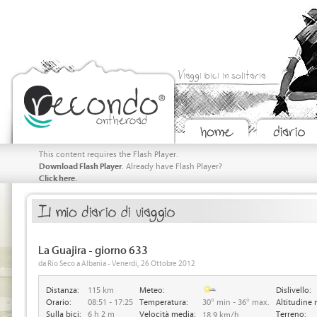
Viaggi bici in solitaria
This content requires the Flash Player.
Download Flash Player
. Already have Flash Player?
Click here.
La Guajira - giorno 633
da Rio Seco a Albania - Venerdi, 26 Ottobre 2012
Distanza:
115 km
Meteo:
Dislivello:
Orario:
08:51 - 17:25
Temperatura:
30° min - 36° max.
Altitudine 
Sulla bici:
6 h 2 m
Velocità media:
Terreno:
18.9 km/h