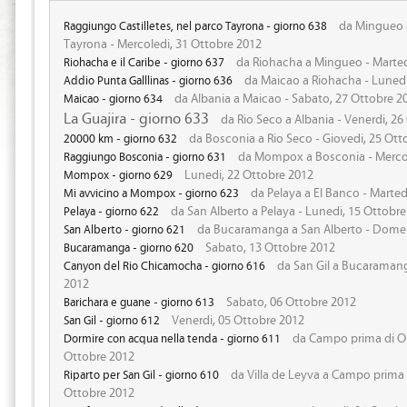
da Mingueo 
Raggiungo Castilletes, nel parco Tayrona - giorno 638
Tayrona - Mercoledi, 31 Ottobre 2012
da Riohacha a Mingueo - Marted
Riohacha e il Caribe - giorno 637
da Maicao a Riohacha - Lunedi
Addio Punta Galllinas - giorno 636
da Albania a Maicao - Sabato, 27 Ottobre 2
Maicao - giorno 634
La Guajira - giorno 633
da Rio Seco a Albania - Venerdi, 26
da Bosconia a Rio Seco - Giovedi, 25 Ott
20000 km - giorno 632
da Mompox a Bosconia - Mercol
Raggiungo Bosconia - giorno 631
Lunedi, 22 Ottobre 2012
Mompox - giorno 629
da Pelaya a El Banco - Marted
Mi avvicino a Mompox - giorno 623
da San Alberto a Pelaya - Lunedi, 15 Ottobr
Pelaya - giorno 622
da Bucaramanga a San Alberto - Domen
San Alberto - giorno 621
Sabato, 13 Ottobre 2012
Bucaramanga - giorno 620
da San Gil a Bucaramang
Canyon del Rio Chicamocha - giorno 616
2012
Sabato, 06 Ottobre 2012
Barichara e guane - giorno 613
Venerdi, 05 Ottobre 2012
San Gil - giorno 612
da Campo prima di Oib
Dormire con acqua nella tenda - giorno 611
Ottobre 2012
da Villa de Leyva a Campo prima d
Riparto per San Gil - giorno 610
Ottobre 2012