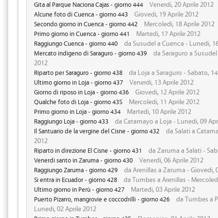
Venerdi, 20 Aprile 2012
Gita al Parque Naciona Cajas - giorno 444
Giovedi, 19 Aprile 2012
Alcune foto di Cuenca - giorno 443
Mercoledi, 18 Aprile 2012
Secondo giorno in Cuenca - giorno 442
Martedi, 17 Aprile 2012
Primo giorno in Cuenca - giorno 441
da Susudel a Cuenca - Lunedi, 16
Raggiungo Cuenca - giorno 440
da Saraguro a Susudel 
Mercato indigeno di Saraguro - giorno 439
2012
da Loja a Saraguro - Sabato, 14
Riparto per Saraguro - giorno 438
Venerdi, 13 Aprile 2012
Ultimo giorno in Loja - giorno 437
Giovedi, 12 Aprile 2012
Giorno di riposo in Loja - giorno 436
Mercoledi, 11 Aprile 2012
Qualche foto di Loja - giorno 435
Martedi, 10 Aprile 2012
Primo giorno in Loja - giorno 434
da Catamayo a Loja - Lunedi, 09 Apr
Raggiungo Loja - giorno 433
da Salati a Catama
Il Santuario de la vergine del Cisne - giorno 432
2012
da Zaruma a Salati - Sab
Riparto in direzione El Cisne - giorno 431
Venerdi, 06 Aprile 2012
Venerdi santo in Zaruma - giorno 430
da Arenillas a Zaruma - Giovedi, 
Raggiungo Zaruma - giorno 429
da Tumbes a Arenillas - Mercoledi
Si entra in Ecuador - giorno 428
Martedi, 03 Aprile 2012
Ultimo giorno in Perù - giorno 427
da Tumbes a Pu
Puerto Pizarro, mangrovie e coccodrilli - giorno 426
Lunedi, 02 Aprile 2012
Domenica, 01 Aprile 2012