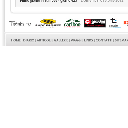
Primo giorno in Tumbes - giorno 425
HOME
|
DIARIO
|
ARTICOLI
|
GALLERIE
|
VIAGGI
|
LINKS
|
CONTATTI
|
SITEMA