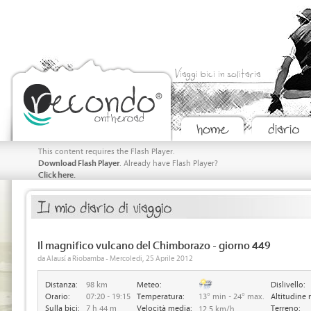
Viaggi bici in solitaria
This content requires the Flash Player.
Download Flash Player
. Already have Flash Player?
Click here.
Il magnifico vulcano del Chimborazo - giorno 449
da Alausí a Riobamba - Mercoledi, 25 Aprile 2012
Distanza:
98 km
Meteo:
Dislivello:
Orario:
07:20 - 19:15
Temperatura:
13° min - 24° max.
Altitudine 
Sulla bici:
7 h 44 m
Velocità media:
Terreno:
12.5 km/h