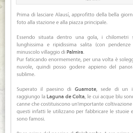
Prima di lasciare Alausí, approfitto della bella giorn
foto alla stazione e alla piazza principale.
Essendo situata dentro una gola, i chilometri 
lunghissima e ripidissima salita (con pendenze
minuscolo villaggio di
Palmira
.
Pur faticando enormemente, per una volta è solegg
nuvole, quindi posso godere appieno del pano
sublime.
Superato il paesino di
Guamote
, sede di un i
raggiungo la
Laguna de Colta
, le cui acque blu so
canne che costituiscono un'importante coltivazione p
questi infatti le utilizzano per fabbricare le stuoie 
sono famosi.
Poco prima del paesino di
Cajabamba
, 1 ora prima 