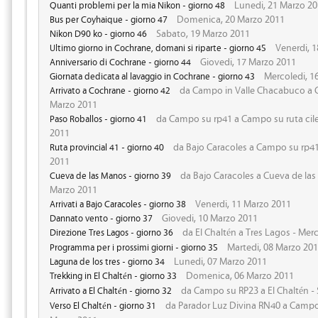
Lunedi, 21 Marzo 2
Quanti problemi per la mia Nikon - giorno 48
Domenica, 20 Marzo 2011
Bus per Coyhaique - giorno 47
Sabato, 19 Marzo 2011
Nikon D90 ko - giorno 46
Venerdi, 1
Ultimo giorno in Cochrane, domani si riparte - giorno 45
Giovedi, 17 Marzo 2011
Anniversario di Cochrane - giorno 44
Mercoledi, 1
Giornata dedicata al lavaggio in Cochrane - giorno 43
da Campo in Valle Chacabuco a C
Arrivato a Cochrane - giorno 42
Marzo 2011
da Campo su rp41 a Campo su ruta cile
Paso Roballos - giorno 41
2011
da Bajo Caracoles a Campo su rp4
Ruta provincial 41 - giorno 40
2011
da Bajo Caracoles a Cueva de las
Cueva de las Manos - giorno 39
Marzo 2011
Venerdi, 11 Marzo 2011
Arrivati a Bajo Caracoles - giorno 38
Giovedi, 10 Marzo 2011
Dannato vento - giorno 37
da El Chaltén a Tres Lagos - Mer
Direzione Tres Lagos - giorno 36
Martedi, 08 Marzo 20
Programma per i prossimi giorni - giorno 35
Lunedi, 07 Marzo 2011
Laguna de los tres - giorno 34
Domenica, 06 Marzo 2011
Trekking in El Chaltén - giorno 33
da Campo su RP23 a El Chaltén -
Arrivato a El Chaltén - giorno 32
da Parador Luz Divina RN40 a Campo 
Verso El Chaltén - giorno 31