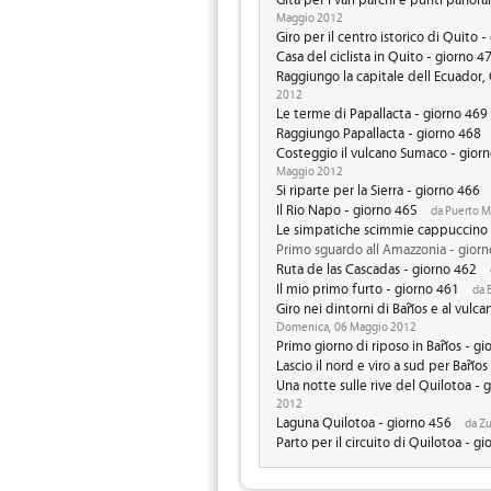
Maggio 2012
Giro per il centro istorico di Quito 
Casa del ciclista in Quito - giorno 4
Raggiungo la capitale dell Ecuador,
2012
Le terme di Papallacta - giorno 469
Raggiungo Papallacta - giorno 468
Costeggio il vulcano Sumaco - gior
Maggio 2012
Si riparte per la Sierra - giorno 466
Il Rio Napo - giorno 465
da Puerto Mi
Le simpatiche scimmie cappuccino 
Primo sguardo all Amazzonia - gior
Ruta de las Cascadas - giorno 462
Il mio primo furto - giorno 461
da 
Giro nei dintorni di Baños e al vulc
Domenica, 06 Maggio 2012
Primo giorno di riposo in Baños - gi
Lascio il nord e viro a sud per Baños
Una notte sulle rive del Quilotoa - 
2012
Laguna Quilotoa - giorno 456
da Zu
Parto per il circuito di Quilotoa - g