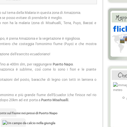
 sul tema della Malaria in questa zona di Amazzonia.
 se posso evitare di prenderle è meglio.
 non ha la malaria (zona di Misahuallí, Tena, Puyo, Baeza) e
apo, è piena Amazzonia e la vegetazione è rigogliosa.
 sentiero che costeggia l'omonimo fiume (Puyo) e che mostra
azione dell'esercito ecuadoriano!
fino ai 400m slm, per raggiungere
Puerto Napo
.
azzonica è sublime, così come lo sono i fiori e le piante
abitazioni del posto, baracche di legno con tetti in lamiera o
omonimo e più grande fiume dell'Ecuador (che finisce nel rio
°
e dopo 20km ad est porta a
Puerto Misahuallí
.