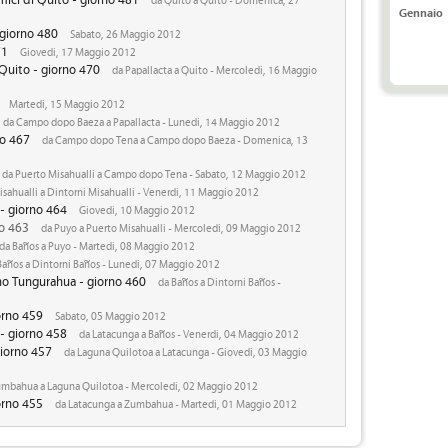
Gennaio
- giorno 480
Sabato, 26 Maggio 2012
71
Giovedi, 17 Maggio 2012
 Quito - giorno 470
da Papallacta a Quito - Mercoledi, 16 Maggio
Martedi, 15 Maggio 2012
da Campo dopo Baeza a Papallacta - Lunedi, 14 Maggio 2012
no 467
da Campo dopo Tena a Campo dopo Baeza - Domenica, 13
da Puerto Misahualli a Campo dopo Tena - Sabato, 12 Maggio 2012
sahualli a Dintorni Misahualli - Venerdi, 11 Maggio 2012
- giorno 464
Giovedi, 10 Maggio 2012
no 463
da Puyo a Puerto Misahualli - Mercoledi, 09 Maggio 2012
da Baños a Puyo - Martedi, 08 Maggio 2012
Baños a Dintorni Baños - Lunedi, 07 Maggio 2012
ano Tungurahua - giorno 460
da Baños a Dintorni Baños -
orno 459
Sabato, 05 Maggio 2012
 - giorno 458
da Latacunga a Baños - Venerdi, 04 Maggio 2012
giorno 457
da Laguna Quilotoa a Latacunga - Giovedi, 03 Maggio
mbahua a Laguna Quilotoa - Mercoledi, 02 Maggio 2012
iorno 455
da Latacunga a Zumbahua - Martedi, 01 Maggio 2012