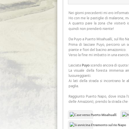
Nei giorni precedenti mi ero informato
Ho con me le pastiglie di malarone, ma
A quanto pare la zona che visiterò io
quindi non prenderò niente!
Da Puyo a Puerto Misahuallí, sul Rio N
Prima di lasciare Puyo, percorro un
piante e fiori del bacino amazzonico.
Verso la fine mi imbatto in una esercit
Lasciata
Puyo
scendo ancora di quota 
La visuale della foresta immensa am
lussureggianti.
Ai lati della strada si incontrano le 
paglia.
Raggiunto Puerto Napo, dove inizia l'
delle Amazzoni), prendo la strada ch