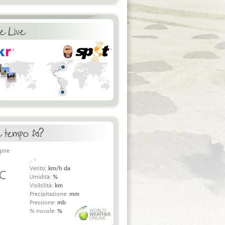
.. -
Vento:
km/h da
 C
Umidità:
%
Visibilità:
km
Precipitazione:
mm
Pressione:
mb
% nuvole:
%