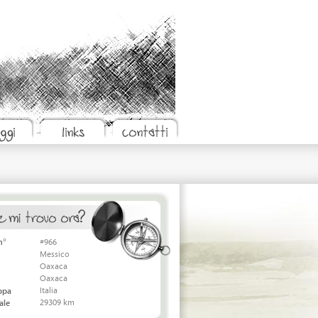
n°
#966
Messico
Oaxaca
Oaxaca
Italia
appa
29309 km
ale