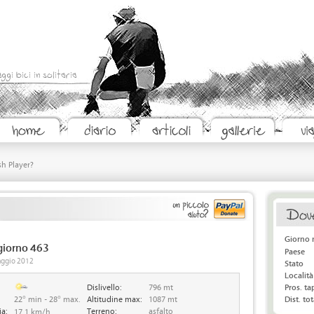
aggi bici in solitaria
sh Player?
Giorno 
giorno 463
Paese
Maggio 2012
Stato
Località
Dislivello:
796 mt
Pros. t
22° min - 28° max.
Altitudine max:
1087 mt
Dist. tot
ia:
Terreno:
asfalto
17.1 km/h