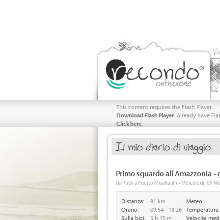
Vi
This content requires the Flash Player.
Download Flash Player
. Already have Fla
Click here.
Primo sguardo all Amazzonia - 
da Puyo a Puerto Misahualli - Mercoledi, 09 
Distanza:
91 km
Meteo:
Orario:
09:54 - 18:26
Temperatura:
Sulla bici:
5 h 15 m
Velocità med