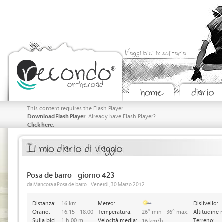
Viaggi bici in solitaria
This content requires the Flash Player.
Download Flash Player
. Already have Flash Player?
Click here.
Posa de barro - giorno 423
da Mancora a Posa de barro - Venerdi, 30 Marzo 2012
Distanza:
16 km
Meteo:
Dislivello:
Orario:
16:15 - 18:00
Temperatura:
26° min - 36° max.
Altitudine 
Sulla bici:
1 h 00 m
Velocità media:
Terreno:
16 km/h