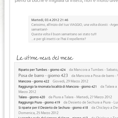
Martedi, 03.4.2012 21:46
Carissimo, all'inizio del tuo VIAGGIO, una volta dicesti: -Arge
samaritani!-
Questa volta il buon samaritano sei stato tu!!!
...e per gli insetti ce l'hai il repellente?
da Mancora a Tumbes - Sabato,
Riparto per Tumbes - giorno 424
Posa de barro - giorno 423
da Mancora a Posa de barro - 
Giovedi, 29 Marzo 2012
Mancora - giorno 422
da Talara a
Raggiungo la rinomata località di Mancora - giorno 421
Marzo 2012
da Piura a Talara - Martedi, 27 Marzo 2012
Talara - giorno 420
da Desierto de Sechura a Piura - Lu
Raggiungo Piura - giorno 419
da Chiclayo a Des
Si riparte per il Desierto de Sechura - giorno 418
Domenica, 25 Marzo 2012
da Chiclayo a Tom
La tomba reale del signore di Sipan - giorno 417