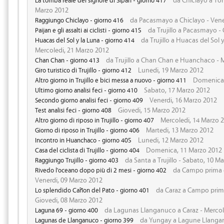
Marzo 2012
da Pacasmayo a Chiclayo - Vene
Raggiungo Chiclayo - giorno 416
da Trujillo a Pacasmayo -
Paijan e gli assalti ai ciclisti - giorno 415
da Trujillo a Huacas del Sol
Huacas del Sol y la Luna - giorno 414
Mercoledi, 21 Marzo 2012
da Trujillo a Chan Chan e Huanchaco - M
Chan Chan - giorno 413
Lunedi, 19 Marzo 2012
Giro turistico di Trujillo - giorno 412
Domenica,
Altro giorno in Trujillo e bici messa a nuovo - giorno 411
Sabato, 17 Marzo 2012
Ultimo giorno analisi feci - giorno 410
Venerdi, 16 Marzo 2012
Secondo giorno analisi feci - giorno 409
Giovedi, 15 Marzo 2012
Test analisi feci - giorno 408
Mercoledi, 14 Marzo 
Altro giorno di riposo in Trujillo - giorno 407
Martedi, 13 Marzo 2012
Giorno di riposo in Trujillo - giorno 406
Lunedi, 12 Marzo 2012
Incontro in Huanchaco - giorno 405
Domenica, 11 Marzo 2012
Casa del ciclista di Trujillo - giorno 404
da Santa a Trujillo - Sabato, 10 M
Raggiungo Trujillo - giorno 403
da Campo prima d
Rivedo l'oceano dopo più di 2 mesi - giorno 402
Venerdi, 09 Marzo 2012
da Caraz a Campo prima
Lo splendido Cañon del Pato - giorno 401
Giovedi, 08 Marzo 2012
da Lagunas Llanganuco a Caraz - Mercol
Laguna 69 - giorno 400
da Yungay a Lagune Llangan
Lagunas de Llanganuco - giorno 399