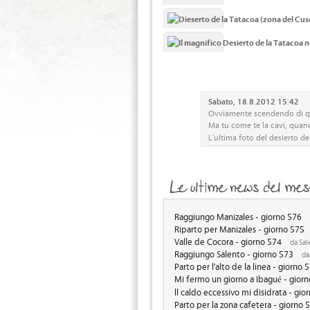
Sabato, 18.8.2012 15:42
Ovviamente scendendo di qu
Ma tu come te la cavi, quan
L'ultima foto del desierto de
Raggiungo Manizales - giorno 576
Riparto per Manizales - giorno 575
Valle de Cocora - giorno 574
da Sal
Raggiungo Salento - giorno 573
da
Parto per l'alto de la linea - giorno 
Mi fermo un giorno a Ibagué - gior
ll caldo eccessivo mi disidrata - gio
Parto per la zona cafetera - giorno 