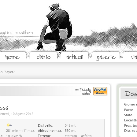
aggi bici in solitaria
sh Player?
Giorno 
 556
Paese
 Venerdi, 10 Agosto 2012
Stato
Località
Dislivello:
548 mt
Pros. t
28° min - 41° max.
Altitudine max:
550 mt
Dist. tot
ia:
Terreno:
sterrato + asfalto
10.9 km/h