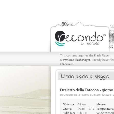
Vi
This content requires the Flash Player.
Download Flash Player
. Already have Fla
Click here.
Desierto della Tatacoa - giorno
da Desierto de la Tatacoa a Dintorni Tatacoa -
Distanza:
33 km
Meteo:
Orario:
10:35 - 17:12
Temperatura:
Sulla bici:
3 h 0 m
Velocità med