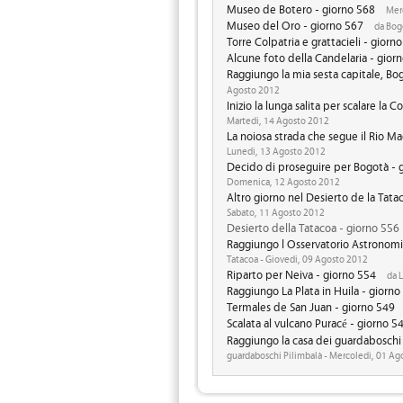
Museo de Botero - giorno 568
Merc
Museo del Oro - giorno 567
da Bogo
Torre Colpatria e grattacieli - giorn
Alcune foto della Candelaria - gior
Raggiungo la mia sesta capitale, Bo
Agosto 2012
Inizio la lunga salita per scalare la 
Martedi, 14 Agosto 2012
La noiosa strada che segue il Rio M
Lunedi, 13 Agosto 2012
Decido di proseguire per Bogotà - 
Domenica, 12 Agosto 2012
Altro giorno nel Desierto de la Tata
Sabato, 11 Agosto 2012
Desierto della Tatacoa - giorno 556
Raggiungo l Osservatorio Astronomi
Tatacoa - Giovedi, 09 Agosto 2012
Riparto per Neiva - giorno 554
da L
Raggiungo La Plata in Huila - giorno
Termales de San Juan - giorno 549
Scalata al vulcano Puracé - giorno 5
Raggiungo la casa dei guardaboschi 
guardaboschi Pilimbalà - Mercoledi, 01 Ag