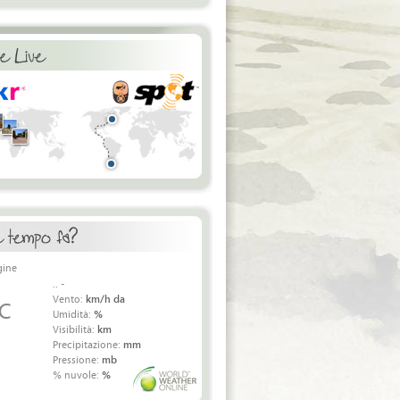
.. -
Vento:
km/h da
 C
Umidità:
%
Visibilità:
km
Precipitazione:
mm
Pressione:
mb
% nuvole:
%