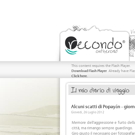
Vi
This content requires the Flash Player.
Download Flash Player
. Already have Fla
Click here.
Alcuni scatti di Popayán - gior
Giovedi, 26 Luglio 2012
Memore dell'aggressione e furto della
città, ma rimango sempre guardingo.
Giro giusto il necessario per fotografa