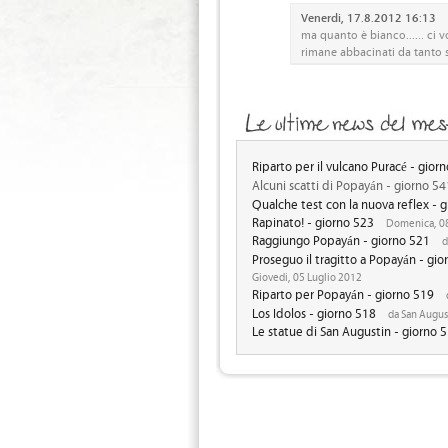
Venerdi, 17.8.2012 16:13
ma quanto è bianco...... ci vo
rimane abbacinati da tanto sp
Riparto per il vulcano Puracé - gior
Alcuni scatti di Popayán - giorno 54
Qualche test con la nuova reflex - 
Rapinato! - giorno 523
Domenica, 08
Raggiungo Popayán - giorno 521
d
Proseguo il tragitto a Popayán - gio
Giovedi, 05 Luglio 2012
Riparto per Popayán - giorno 519
Los Idolos - giorno 518
da San August
Le statue di San Augustin - giorno 