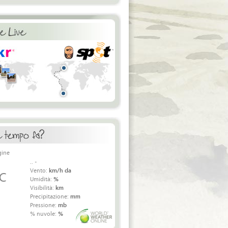
.. -
Vento:
km/h da
 C
Umidità:
%
Visibilità:
km
Precipitazione:
mm
Pressione:
mb
% nuvole:
%