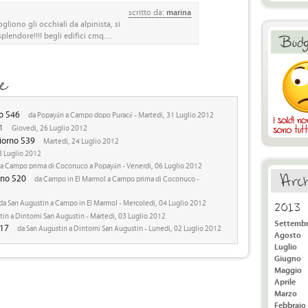
scritto da:
marina
gliono gli occhiali da alpinista, si
lendore!!!! begli edifici cmq....
no 546
da Popayán a Campo dopo Puracé - Martedi, 31 Luglio 2012
1
Giovedi, 26 Luglio 2012
giorno 539
Martedi, 24 Luglio 2012
 Luglio 2012
a Campo prima di Coconuco a Popayán - Venerdi, 06 Luglio 2012
rno 520
da Campo in El Marmol a Campo prima di Coconuco -
da San Augustin a Campo in El Marmol - Mercoledi, 04 Luglio 2012
2013
in a Dintorni San Augustin - Martedi, 03 Luglio 2012
Settemb
517
da San Augustin a Dintorni San Augustin - Lunedi, 02 Luglio 2012
Agosto
Luglio
Giugno
Maggio
Aprile
Marzo
Febbraio