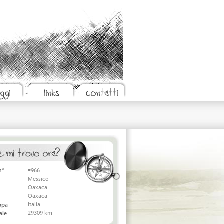
n°
#966
Messico
Oaxaca
Oaxaca
Italia
appa
29309 km
ale