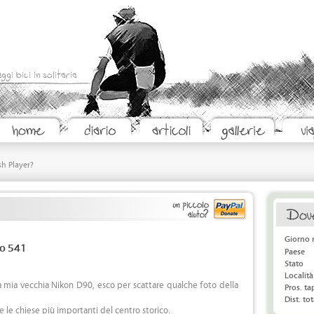
aggi bici in solitaria
sh Player?
Giorno 
no 541
Paese
Stato
Località
 mia vecchia Nikon D90, esco per scattare qualche foto della
Pros. t
Dist. tot
re le chiese più importanti del centro storico.